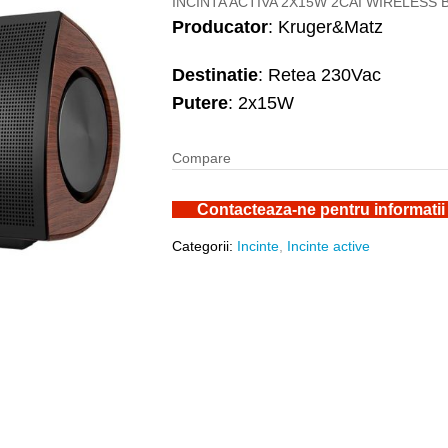
INCINTA ACTIVA 2X15W 2CAI WIRELESS 
Producator
: Kruger&Matz
Destinatie
: Retea 230Vac
Putere
: 2x15W
Compare
Contacteaza-ne pentru informatii
Categorii:
Incinte
,
Incinte active