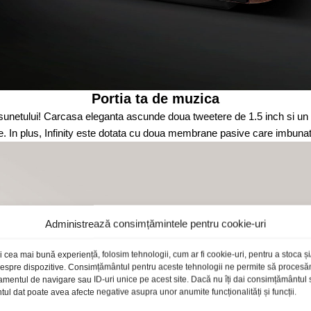
Portia ta de muzica
 a sunetului! Carcasa eleganta ascunde doua tweetere de 1.5 inch si un 
le. In plus, Infinity este dotata cu doua membrane pasive care imbuna
Administrează consimțămintele pentru cookie-uri
i cea mai bună experiență, folosim tehnologii, cum ar fi cookie-uri, pentru a stoca 
 despre dispozitive. Consimțământul pentru aceste tehnologii ne permite să proces
amentul de navigare sau ID-uri unice pe acest site. Dacă nu îți dai consimțământul sa
l dat poate avea afecte negative asupra unor anumite funcționalități și funcții.