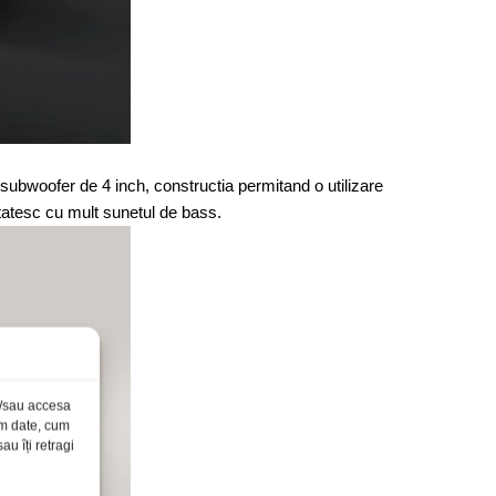
subwoofer de 4 inch, constructia permitand o utilizare
tatesc cu mult sunetul de bass.
și/sau accesa
ăm date, cum
u îți retragi