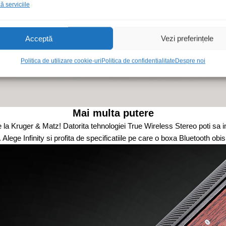
 serviciile
Acceptă
Vezi preferințele
Politica de utilizare cookie-uri
Politica de confidentialitate
Despre noi
Mai multa putere
de la Kruger & Matz! Datorita tehnologiei True Wireless Stereo poti sa
Alege Infinity si profita de specificatiile pe care o boxa Bluetooth obisn