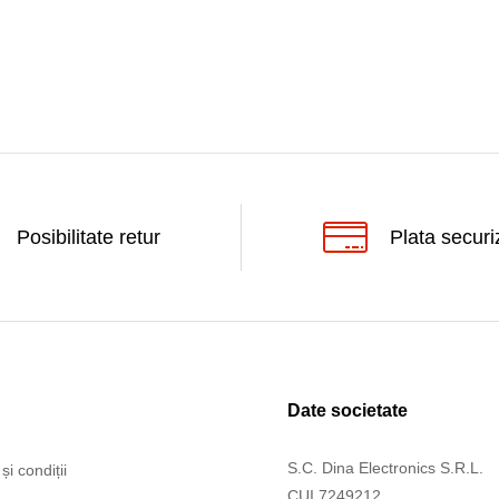
Posibilitate retur
Plata securi
Date societate
S.C. Dina Electronics S.R.L.
și condiții
CUI 7249212