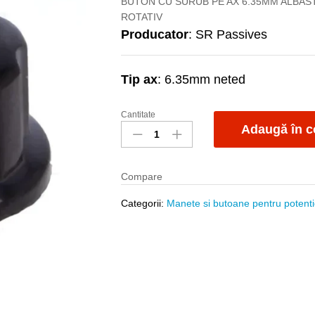
BUTON CU SURUB PE AX 6.35MM ALBA
ROTATIV
Producator
: SR Passives
Tip ax
: 6.35mm neted
Cantitate
Buton
Adaugă în c
bachelita
G19-
BU
Compare
quantity
Categorii:
Manete si butoane pentru potent