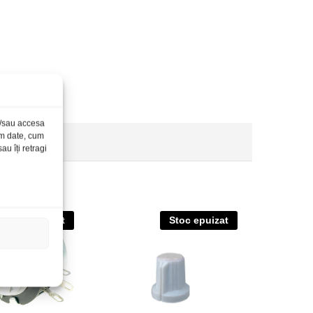
și/sau accesa
ăm date, cum
u îți retragi
Stoc epuizat
Stoc epuizat