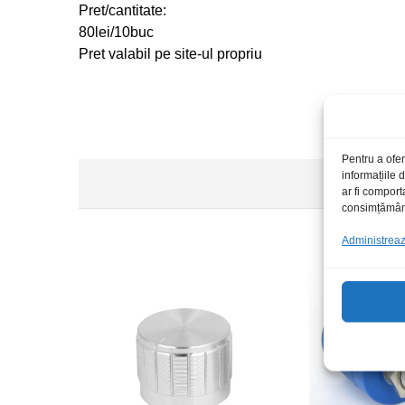
Pret/cantitate:
80lei/10buc
Pret valabil pe site-ul propriu
Pentru a ofer
informațiile
ar fi comport
consimțământu
Administrează
S