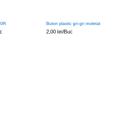
20R
Buton plastic gri-gri moletat
c
2,00
lei
/Buc