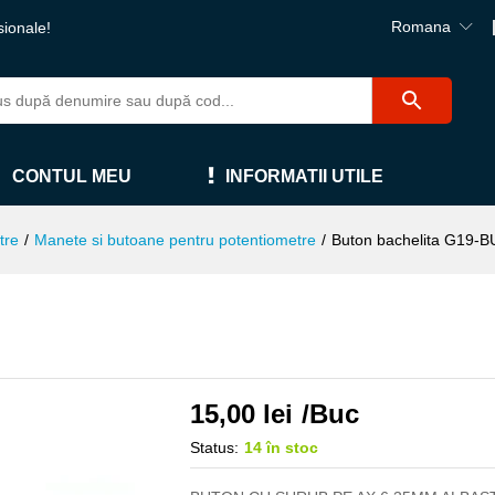
Romana
sionale!
CONTUL MEU
INFORMATII UTILE
tre
/
Manete si butoane pentru potentiometre
/
Buton bachelita G19-B
15,00
lei
/Buc
Status:
14 în stoc