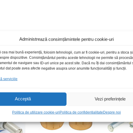
Administrează consimțămintele pentru cookie-uri
i cea mai bună experiență, folosim tehnologii, cum ar fi cookie-uri, pentru a stoca 
 despre dispozitive. Consimțământul pentru aceste tehnologii ne permite să proces
Produse recomandate
amentul de navigare sau ID-uri unice pe acest site. Dacă nu îți dai consimțământul sa
l dat poate avea afecte negative asupra unor anumite funcționalități și funcții.
 serviciile
toc epuizat
Acceptă
Vezi preferințele
Politica de utilizare cookie-uri
Politica de confidentialitate
Despre noi