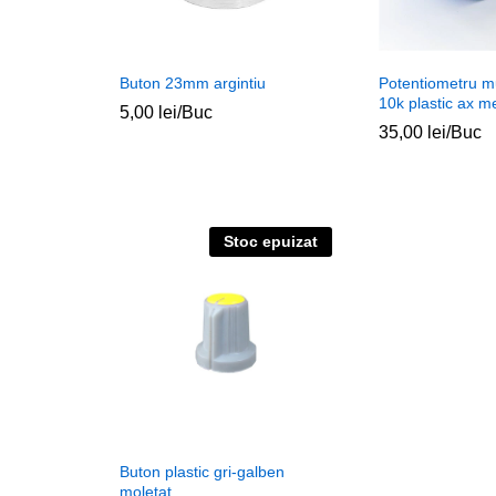
Buton 23mm argintiu
Potentiometru m
10k plastic ax m
5,00
lei
/Buc
35,00
lei
/Buc
Stoc epuizat
Buton plastic gri-galben
moletat