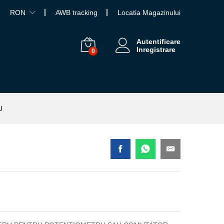
RON
AWB tracking
Locatia Magazinului
Autentificare
Inregistrare
0
U