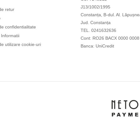
J13/1002/1995
de retur
Constanța, B-dul. Al. Lăpușne
e
Jud. Constanța
de confidentialitate
TEL. 0241632636
Informatii
Cont: RO26 BACX 0000 0008
de utilizare cookie-uri
Banca: UniCredit