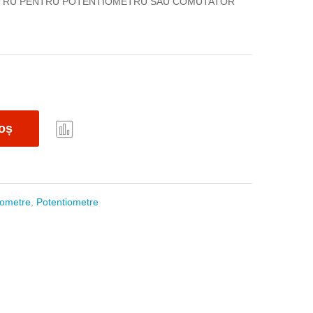
STRU PENTRU POTENTIOMETRU SAU COMUTATOR
oș
Com
pare
iometre
,
Potentiometre