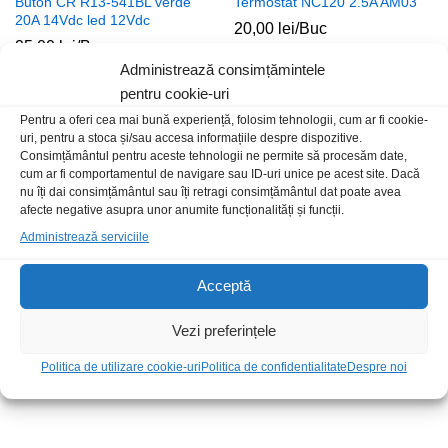
Buton CR R13-541BL verde
Termostat NC120 2.5A AM03
20A 14Vdc led 12Vdc
20,00
lei
/Buc
25,00
lei
/Buc
Administrează consimțămintele
pentru cookie-uri
Stoc epuizat
Pentru a oferi cea mai bună experiență, folosim tehnologii, cum ar fi cookie-
uri, pentru a stoca și/sau accesa informațiile despre dispozitive.
Consimțământul pentru aceste tehnologii ne permite să procesăm date,
cum ar fi comportamentul de navigare sau ID-uri unice pe acest site. Dacă
nu îți dai consimțământul sau îți retragi consimțământul dat poate avea
afecte negative asupra unor anumite funcționalități și funcții.
Administrează serviciile
Acceptă
Intrerupator CR 41x38x28mm
Comutator CR ON-OFF auto
ON-OFF 16A 250Vac verde
maneta albastru cu iluminare
Vezi preferințele
iluminat IP65
12V auto
Politica de utilizare cookie-uri
Politica de confidentialitate
Despre noi
18,00
lei
/Buc
15,00
lei
/Buc