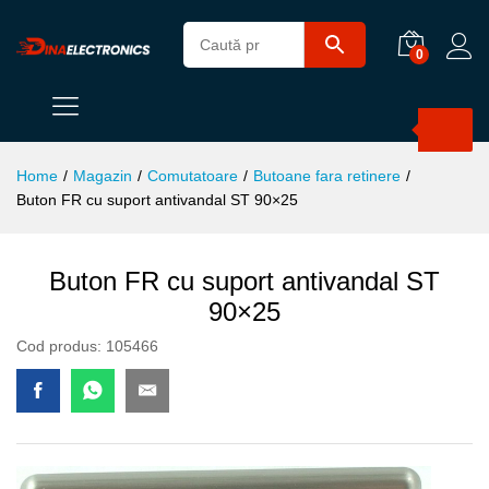
0
Products
search
Home
/
Magazin
/
Comutatoare
/
Butoane fara retinere
/
Buton FR cu suport antivandal ST 90×25
Buton FR cu suport antivandal ST
90×25
Cod produs:
105466