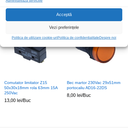
Administrează serviciile
9,00
lei
/Buc
Acceptă
Vezi preferințele
Politica de utilizare cookie-uri
Politica de confidentialitate
Despre noi
Comutator limitator Z15
Bec martor 230Vac 29x51mm
50x30x18mm rola 63mm 15A
portocaliu AD16-22DS
250Vac
8,00
lei
/Buc
13,00
lei
/Buc