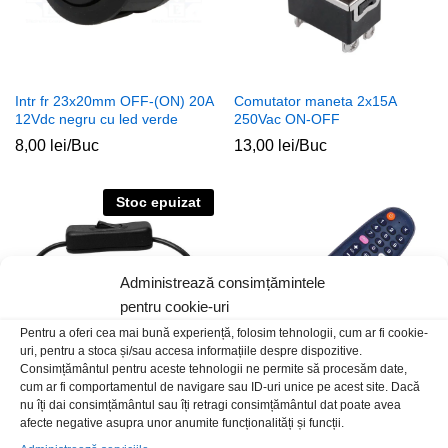
Intr fr 23x20mm OFF-(ON) 20A
Comutator maneta 2x15A
12Vdc negru cu led verde
250Vac ON-OFF
8,00
lei
/Buc
13,00
lei
/Buc
Stoc epuizat
Administrează consimțămintele
pentru cookie-uri
Pentru a oferi cea mai bună experiență, folosim tehnologii, cum ar fi cookie-
uri, pentru a stoca și/sau accesa informațiile despre dispozitive.
Consimțământul pentru aceste tehnologii ne permite să procesăm date,
cum ar fi comportamentul de navigare sau ID-uri unice pe acest site. Dacă
nu îți dai consimțământul sau îți retragi consimțământul dat poate avea
Intrerupator pe fir cu adaptor
Telecomanda AllView iPlay
afecte negative asupra unor anumite funcționalități și funcții.
alimalimentare 2.1×5.5 m-t
25,00
lei
/Buc
30cm