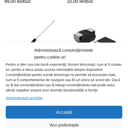
99,00
lei
/Buc
10,00
lei
/Buc
Administrează consimțămintele
pentru cookie-uri
Pentru a oferi cea mai bună experiență, folosim tehnologii, cum ar fi cookie-
uri, pentru a stoca și/sau accesa informațiile despre dispozitive.
Consimțământul pentru aceste tehnologii ne permite să procesăm date,
Dz 1.3W 12V
S1GHE3
cum ar fi comportamentul de navigare sau ID-uri unice pe acest site. Dacă
1,00
lei
/Buc
5,00
lei
/Buc
nu îți dai consimțământul sau îți retragi consimțământul dat poate avea
afecte negative asupra unor anumite funcționalități și funcții.
Administrează serviciile
Stoc epuizat
Acceptă
Vezi preferințele