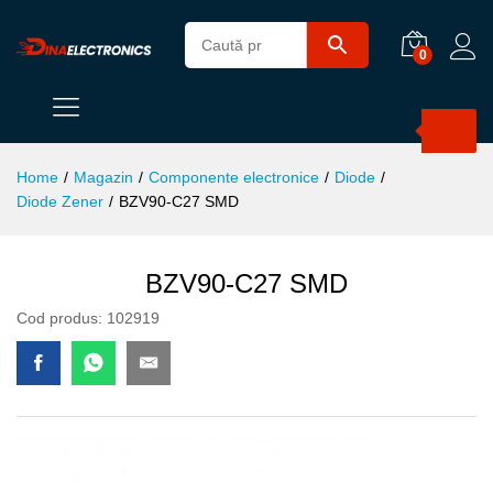
0
Products
search
Home
/
Magazin
/
Componente electronice
/
Diode
/
Diode Zener
/
BZV90-C27 SMD
BZV90-C27 SMD
Cod produs:
102919