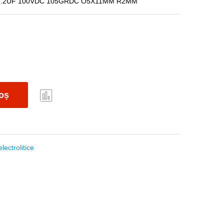
2.2UF 100VDC 105GRDC O5X11MM R2MM
oș
Com
pare
ectrolitice