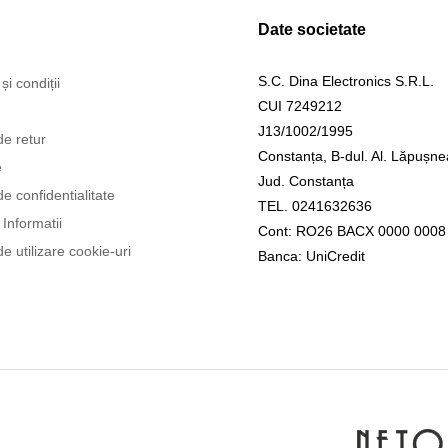
Date societate
S.C. Dina Electronics S.R.L.
și condiții
CUI 7249212
J13/1002/1995
de retur
Constanța, B-dul. Al. Lăpușne
e
Jud. Constanța
de confidentialitate
TEL. 0241632636
Informatii
Cont: RO26 BACX 0000 0008
de utilizare cookie-uri
Banca: UniCredit