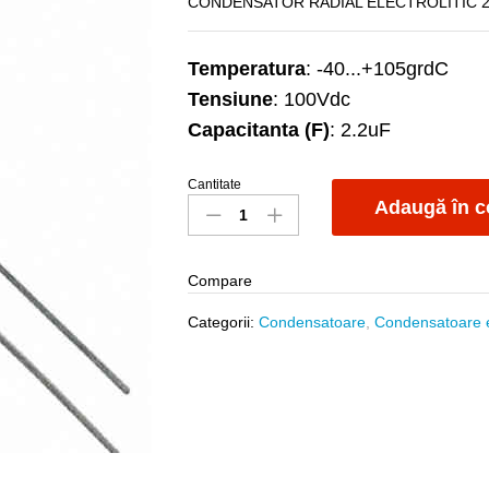
CONDENSATOR RADIAL ELECTROLITIC 
Temperatura
: -40...+105grdC
Tensiune
: 100Vdc
Capacitanta (F)
: 2.2uF
Cantitate
C
Adaugă în c
2.2uF/100Vdc
105grdC
5x11mm
Compare
Aishi
quantity
Categorii:
Condensatoare
,
Condensatoare el