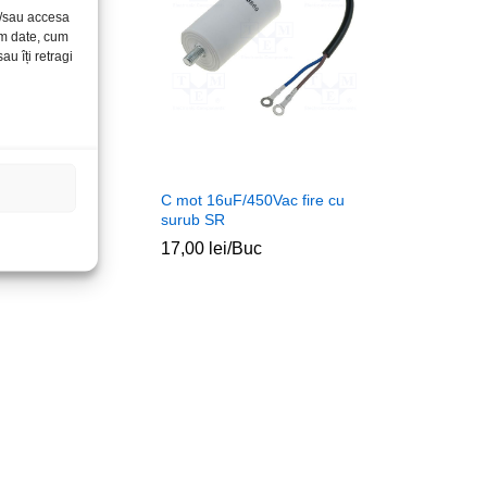
și/sau accesa
ăm date, cum
u îți retragi
450V 4papuci
C mot 16uF/450Vac fire cu
R
surub SR
c
17,00
lei
/Buc