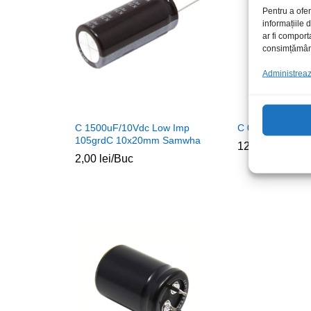
Pentru a ofer
informațiile
ar fi comport
consimțământu
Administrează
C 1500uF/10Vdc Low Imp
C 0.1F/5.5Vdc or
105grdC 10x20mm Samwha
12,00
lei
/Set
2,00
lei
/Buc