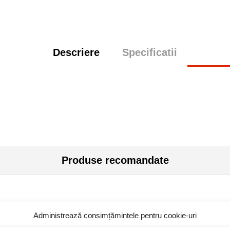
Descriere
Specificatii
Produse recomandate
Administrează consimțămintele pentru cookie-uri
Stoc epuizat