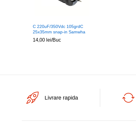
C 220uF/350Vdc 105grdC
25x35mm snap-in Samwha
14,00
lei
/Buc
Livrare rapida