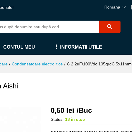
Romana
sionale!
CONTUL MEU
INFORMATII UTILE
oare
/
Condensatoare electrolitice
/
C 2.2uF/100Vdc 105grdC 5x11mm 
 Aishi
0,50
lei
/Buc
Status:
18 în stoc