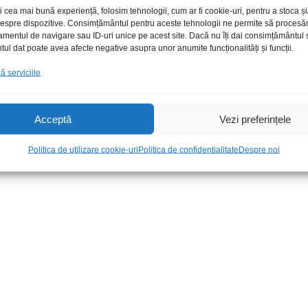
i cea mai bună experiență, folosim tehnologii, cum ar fi cookie-uri, pentru a stoca 
 despre dispozitive. Consimțământul pentru aceste tehnologii ne permite să proces
amentul de navigare sau ID-uri unice pe acest site. Dacă nu îți dai consimțământul sa
l dat poate avea afecte negative asupra unor anumite funcționalități și funcții.
 serviciile
Acceptă
Vezi preferințele
izontal
C poli 100nF/275Vac X2 Jb
C mot 20uF/
fara surub S
1,00
lei
/Buc
Politica de utilizare cookie-uri
Politica de confidentialitate
Despre noi
11,00
lei
/Bu