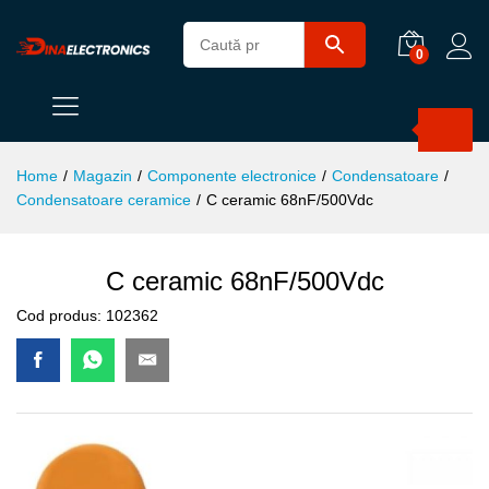
0
Products
search
Home
/
Magazin
/
Componente electronice
/
Condensatoare
/
Condensatoare ceramice
/
C ceramic 68nF/500Vdc
C ceramic 68nF/500Vdc
Cod produs:
102362