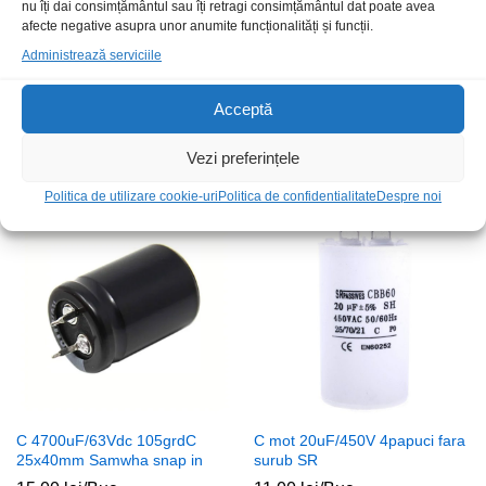
nu îți dai consimțământul sau îți retragi consimțământul dat poate avea
afecte negative asupra unor anumite funcționalități și funcții.
Administrează serviciile
C mot 100uF/450Vac 4papuci
C 330uF/35Vdc Low Imp
Acceptă
cu surub SR
105grdC 10x16mm Samwha
43,00
lei
/Buc
2,00
lei
/Buc
Vezi preferințele
Politica de utilizare cookie-uri
Politica de confidentialitate
Despre noi
C 4700uF/63Vdc 105grdC
C mot 20uF/450V 4papuci fara
25x40mm Samwha snap in
surub SR