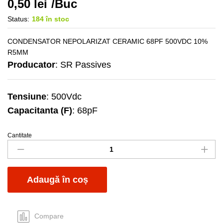
0,50
lei
/Buc
Status:
184 în stoc
CONDENSATOR NEPOLARIZAT CERAMIC 68PF 500VDC 10%
R5MM
Producator
: SR Passives
Tensiune
: 500Vdc
Capacitanta (F)
: 68pF
Cantitate
C
ceramic
68nF/500Vdc
quantity
Adaugă în coș
Compare