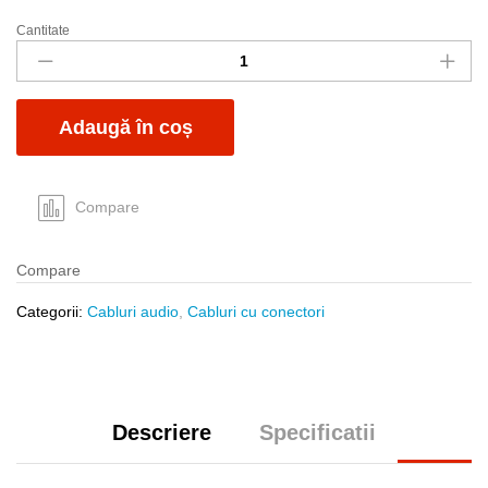
Cantitate
Cablu
3.5st
t-
t
Adaugă în coș
1.8m
standard
quantity
Compare
Compare
Categorii:
Cabluri audio
,
Cabluri cu conectori
Descriere
Specificatii