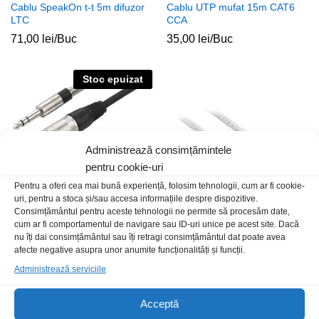
Cablu SpeakOn t-t 5m difuzor
Cablu UTP mufat 15m CAT6
LTC
CCA
71,00
lei
/Buc
35,00
lei
/Buc
Stoc epuizat
Administrează consimțămintele
pentru cookie-uri
Pentru a oferi cea mai bună experiență, folosim tehnologii, cum ar fi cookie-
uri, pentru a stoca și/sau accesa informațiile despre dispozitive.
Consimțământul pentru aceste tehnologii ne permite să procesăm date,
cum ar fi comportamentul de navigare sau ID-uri unice pe acest site. Dacă
Cablu 6.3st-XLR t-t 2m negru
Cablu SFTP mufat 1.5m CAT6
nu îți dai consimțământul sau îți retragi consimțământul dat poate avea
semnal Monacor
Cupru
afecte negative asupra unor anumite funcționalități și funcții.
99,00
lei
/Buc
17,00
lei
/Buc
Administrează serviciile
Acceptă