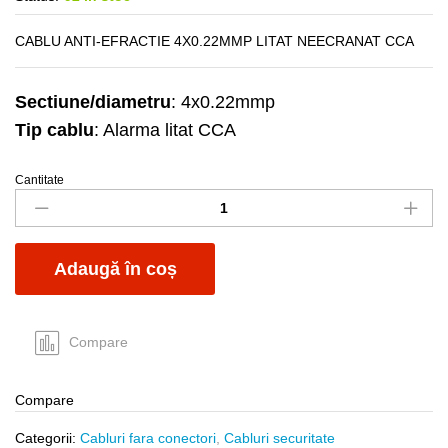
CABLU ANTI-EFRACTIE 4X0.22MMP LITAT NEECRANAT CCA
Sectiune/diametru
: 4x0.22mmp
Tip cablu
: Alarma litat CCA
Cantitate
Cablu
alarma
4x0.22mmp
neecranat
Adaugă în coș
litat
CCA
quantity
Compare
Compare
Categorii:
Cabluri fara conectori
,
Cabluri securitate