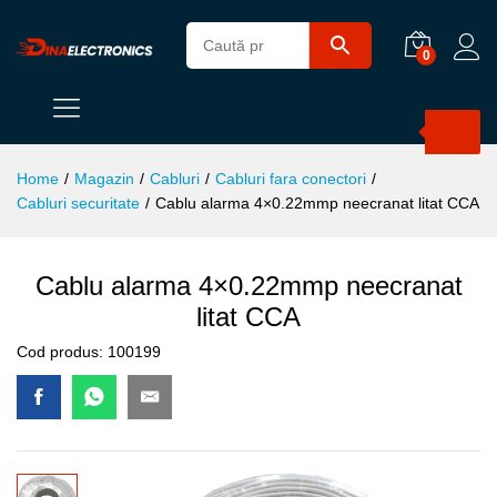
0
Products
search
Home
/
Magazin
/
Cabluri
/
Cabluri fara conectori
/
Cabluri securitate
/
Cablu alarma 4×0.22mmp neecranat litat CCA
Cablu alarma 4×0.22mmp neecranat
litat CCA
Cod produs:
100199