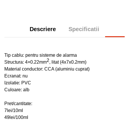
Descriere
Specificatii
Tip cablu: pentru sisteme de alarma
2
Structura: 4×0.22mm
, litat (4x7x0.2mm)
Material conductor: CCA (aluminiu cuprat)
Ecranat: nu
Izolatie: PVC
Culoare: alb
Pret/cantitate:
7lei/10ml
49lei/100ml