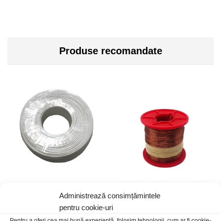
Produse recomandate
Administrează consimțămintele
Cablu alarma 8×0.5 solid
Sarma bobinaj 0.71mm
pentru cookie-uri
200grdC
2,50
lei
/Ml
2,00
lei
/Ml
Pentru a oferi cea mai bună experiență, folosim tehnologii, cum ar fi cookie-