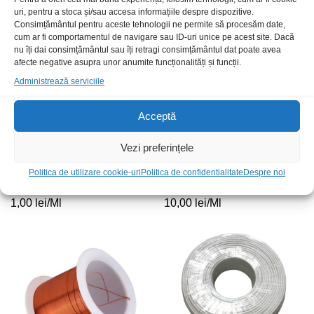
uri, pentru a stoca și/sau accesa informațiile despre dispozitive.
Consimțământul pentru aceste tehnologii ne permite să procesăm date,
cum ar fi comportamentul de navigare sau ID-uri unice pe acest site. Dacă
Stoc epuizat
nu îți dai consimțământul sau îți retragi consimțământul dat poate avea
afecte negative asupra unor anumite funcționalități și funcții.
Administrează serviciile
Acceptă
Vezi preferințele
Politica de utilizare cookie-uri
Politica de confidentialitate
Despre noi
Sarma bobinaj 0.2mm 200grdC
Cablu 8×0.14mmp+ecranaj
1,00
lei
/Ml
10,00
lei
/Ml