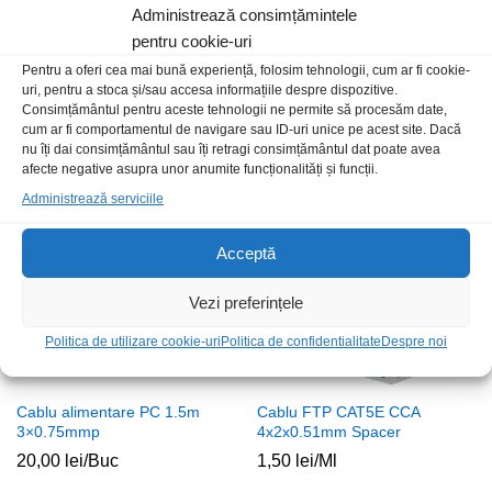
Administrează consimțămintele
pentru cookie-uri
Pentru a oferi cea mai bună experiență, folosim tehnologii, cum ar fi cookie-
Cablu HDMI t-t 1m 1.4 270grd
Cablu BNC+alimentare 2.1×5.5
uri, pentru a stoca și/sau accesa informațiile despre dispozitive.
t+t-t+m 50m
19,00
lei
/Buc
Consimțământul pentru aceste tehnologii ne permite să procesăm date,
70,00
lei
/Buc
cum ar fi comportamentul de navigare sau ID-uri unice pe acest site. Dacă
nu îți dai consimțământul sau îți retragi consimțământul dat poate avea
afecte negative asupra unor anumite funcționalități și funcții.
Administrează serviciile
Acceptă
Vezi preferințele
Politica de utilizare cookie-uri
Politica de confidentialitate
Despre noi
Cablu alimentare PC 1.5m
Cablu FTP CAT5E CCA
3×0.75mmp
4x2x0.51mm Spacer
20,00
lei
/Buc
1,50
lei
/Ml