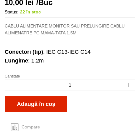
10,00
lei
/Buc
Status:
22 în stoc
CABLU ALIMENTARE MONITOR SAU PRELUNGIRE CABLU
ALIMENATRE PC MAMA-TATA 1.5M
Conectori (tip)
: IEC C13-IEC C14
Lungime
: 1.2m
Cantitate
Cablu
alimentare
monitor
1.2m
Adaugă în coș
quantity
Compare