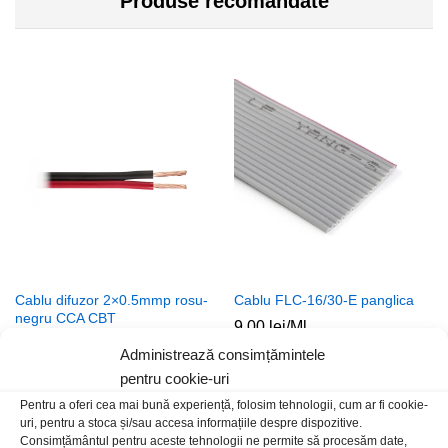
Produse recomandate
Cablu difuzor 2×0.5mmp rosu-
Cablu FLC-16/30-E panglica
negru CCA CBT
9,00
lei
/Ml
1,00
lei
/Ml
Administrează consimțămintele
pentru cookie-uri
Pentru a oferi cea mai bună experiență, folosim tehnologii, cum ar fi cookie-
uri, pentru a stoca și/sau accesa informațiile despre dispozitive.
Consimțământul pentru aceste tehnologii ne permite să procesăm date,