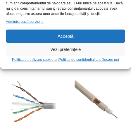
cum ar fi comportamentul de navigare sau ID-uri unice pe acest site. Dacă
nu îți dai consimțământul sau îți retragi consimțământul dat poate avea
afecte negative asupra unor anumite funcționalități și funcții.
Administrează serviciile
Acceptă
Cablu difuzor 2×2.5
Cablu micr mo 4mm
Vezi preferințele
transparent CCA
2,50
lei
/Ml
3,00
Politica de utilizare cookie-uri
lei
/Ml
Politica de confidentialitate
Despre noi