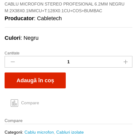
CABLU MICROFON STEREO PROFESIONAL 6.2MM NEGRU
M:2X38X0.1MMCU+T:128X0.1CU+COS+BUMBAC
Producator
: Cabletech
Culori
: Negru
Cantitate
Cablu
micr
st
6.2mm
Adaugă în coș
pro
negru
quantity
Compare
Compare
Categorii:
Cablu microfon
,
Cabluri izolate