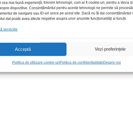
i cea mai bună experiență, folosim tehnologii, cum ar fi cookie-uri, pentru a stoca 
 despre dispozitive. Consimțământul pentru aceste tehnologii ne permite să proces
amentul de navigare sau ID-uri unice pe acest site. Dacă nu îți dai consimțământul sa
l dat poate avea afecte negative asupra unor anumite funcționalități și funcții.
 serviciile
Acceptă
Vezi preferințele
4mm
Cablu FTP CAT5E CCA LP
Cablu coax 
4x2x0.5mmp
Politica de utilizare cookie-uri
Politica de confidentialitate
Despre noi
1,50
lei
/Ml
1,50
lei
/Ml