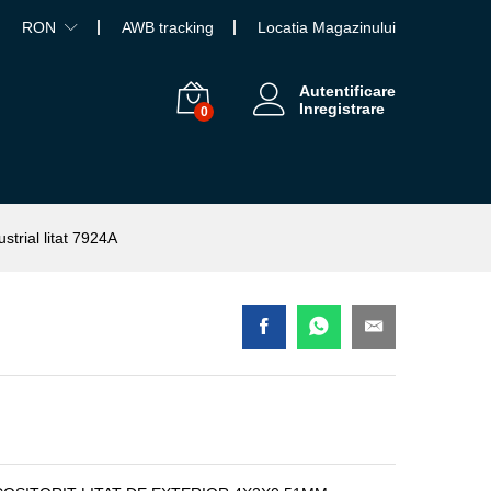
RON
AWB tracking
Locatia Magazinului
Autentificare
Inregistrare
0
trial litat 7924A