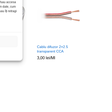
și/sau accesa
ăm date, cum
u îți retragi
RG6LC alb
Cablu difuzor 2×2.5
transparent CCA
3,00
lei
/Ml