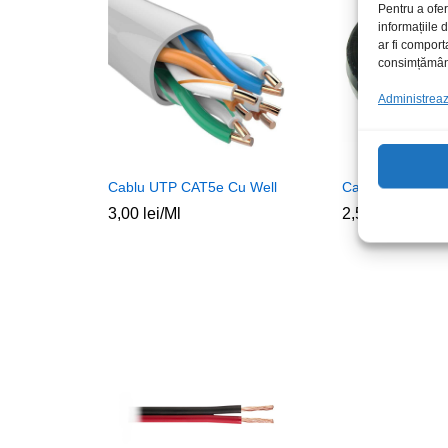
Pentru a ofer
informațiile
ar fi comport
consimțământu
Administrează
Cablu UTP CAT5e Cu Well
Cablu micr mo 
3,00
lei
/Ml
2,50
lei
/Ml