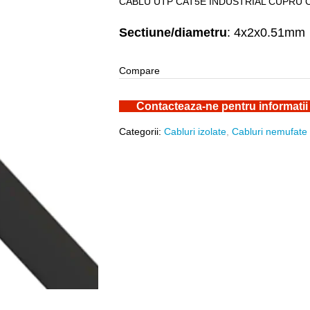
CABLU UTP CAT5E INDUSTRIAL CUPRU C
Sectiune/diametru
: 4x2x0.51mm
Compare
Contacteaza-ne pentru informatii
Categorii:
Cabluri izolate
,
Cabluri nemufate 