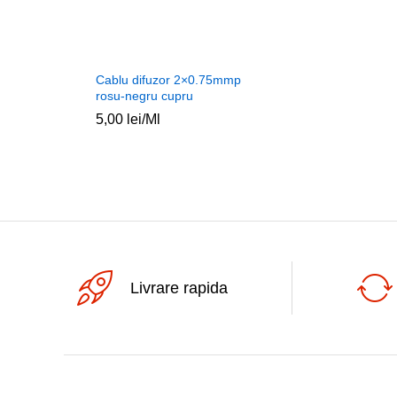
Cablu difuzor 2×0.75mmp
rosu-negru cupru
5,00
lei
/Ml
Livrare rapida