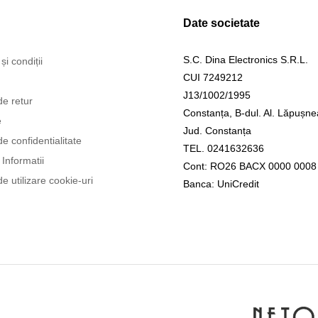
Date societate
S.C. Dina Electronics S.R.L.
și condiții
CUI 7249212
J13/1002/1995
de retur
Constanța, B-dul. Al. Lăpușne
e
Jud. Constanța
de confidentialitate
TEL. 0241632636
Informatii
Cont: RO26 BACX 0000 0008
de utilizare cookie-uri
Banca: UniCredit