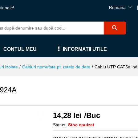
Romana
sionale!
CONTUL MEU
INFORMATII UTILE
ri izolate
/
Cabluri nemufate pt. retele de date
/
Cablu UTP CAT5e indus
7924A
14,28
lei
/Buc
Status:
Stoc epuizat