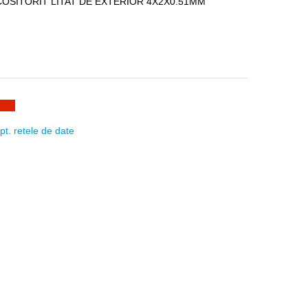
OSITORIT LITAT DE EXTERIOR 4X2X0.51MM
pt. retele de date