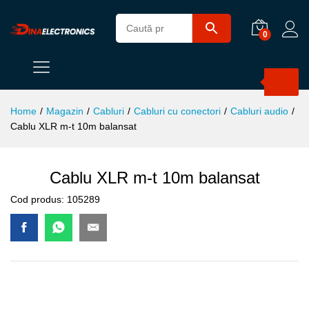
0
Products
search
Home
/
Magazin
/
Cabluri
/
Cabluri cu conectori
/
Cabluri audio
/
Cablu XLR m-t 10m balansat
Cablu XLR m-t 10m balansat
Cod produs:
105289