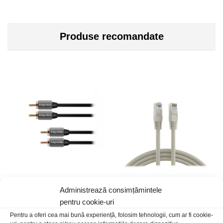
Produse recomandate
Cablu 2RCA t-t 1.8m K&M
Cablu UTP mufat 5m CAT5e
Administrează consimțămintele
50,00
lei
/Buc
10,00
lei
/Buc
pentru cookie-uri
Pentru a oferi cea mai bună experiență, folosim tehnologii, cum ar fi cookie-