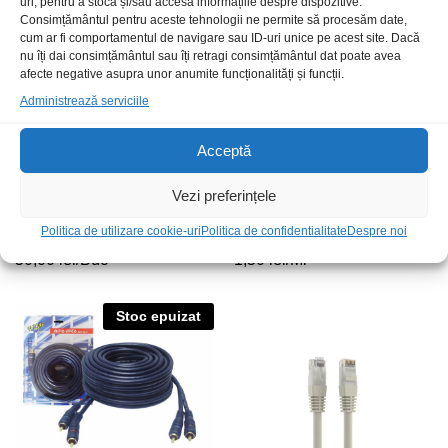
uri, pentru a stoca și/sau accesa informațiile despre dispozitive.
Consimțământul pentru aceste tehnologii ne permite să procesăm date,
cum ar fi comportamentul de navigare sau ID-uri unice pe acest site. Dacă
nu îți dai consimțământul sau îți retragi consimțământul dat poate avea
afecte negative asupra unor anumite funcționalități și funcții.
Administrează serviciile
Acceptă
Vezi preferințele
Cablu 6.3mo t-t 6m 90grd
Cablu FTP CAT5E CCA
Politica de utilizare cookie-uri
Politica de confidentialitate
Despre noi
semnal
4x2x0.51mm Spacer
50,00
lei
/Buc
1,50
lei
/Ml
Stoc epuizat