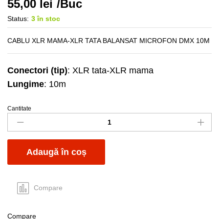
55,00
lei
/Buc
Status:
3 în stoc
CABLU XLR MAMA-XLR TATA BALANSAT MICROFON DMX 10M
Conectori (tip)
: XLR tata-XLR mama
Lungime
: 10m
Cantitate
Cablu
XLR
m-
t
Adaugă în coș
10m
balansat
quantity
Compare
Compare