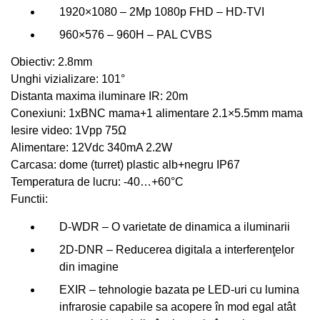
1920×1080 – 2Mp 1080p FHD – HD-TVI
960×576 – 960H – PAL CVBS
Obiectiv: 2.8mm
Unghi vizializare:
101
°
Distanta maxima iluminare IR: 20m
Conexiuni: 1xBNC mama+1 alimentare 2.1×5.5mm mama
Iesire video: 1Vpp 75Ω
Alimentare: 12Vdc 340mA 2.2W
Carcasa: dome (turret) plastic alb+negru IP67
Temperatura de lucru: -40…+60°C
Functii:
D-WDR – O varietate de dinamica a iluminarii
2D-DNR – Reducerea digitala a interferenţelor
din imagine
EXIR – tehnologie bazata pe LED-uri cu lumina
infrarosie capabile sa acopere în mod egal atât