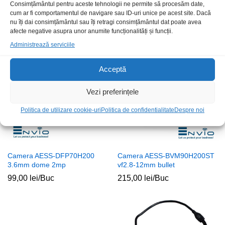
Produse recomandate
Consimțământul pentru aceste tehnologii ne permite să procesăm date,
cum ar fi comportamentul de navigare sau ID-uri unice pe acest site. Dacă
nu îți dai consimțământul sau îți retragi consimțământul dat poate avea
afecte negative asupra unor anumite funcționalități și funcții.
Administrează serviciile
Stoc epuizat
Stoc epuizat
Acceptă
Vezi preferințele
Politica de utilizare cookie-uri
Politica de confidentialitate
Despre noi
Camera AESS-DFP70H200
Camera AESS-BVM90H200ST
3.6mm dome 2mp
vf2.8-12mm bullet
99,00
lei
/Buc
215,00
lei
/Buc