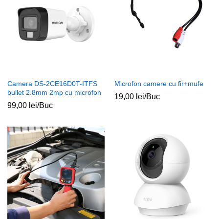
Camera DS-2CE16D0T-ITFS
Microfon camere cu fir+mufe
bullet 2.8mm 2mp cu microfon
19,00
lei
/Buc
99,00
lei
/Buc