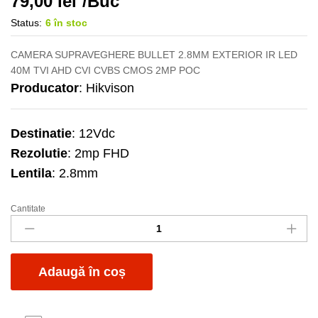
79,00
lei
/Buc
Status:
6 în stoc
CAMERA SUPRAVEGHERE BULLET 2.8MM EXTERIOR IR LED
40M TVI AHD CVI CVBS CMOS 2MP POC
Producator
: Hikvison
Destinatie
: 12Vdc
Rezolutie
: 2mp FHD
Lentila
: 2.8mm
Cantitate
Camera
DS-
2CE76D0T-
ITPF
Adaugă în coș
dome
2.8mm
2mp