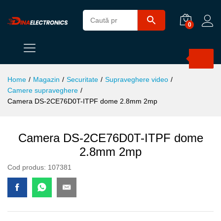
0
Products
search
Home
/
Magazin
/
Securitate
/
Supraveghere video
/
Camere supraveghere
/
Camera DS-2CE76D0T-ITPF dome 2.8mm 2mp
Camera DS-2CE76D0T-ITPF dome
2.8mm 2mp
Cod produs:
107381