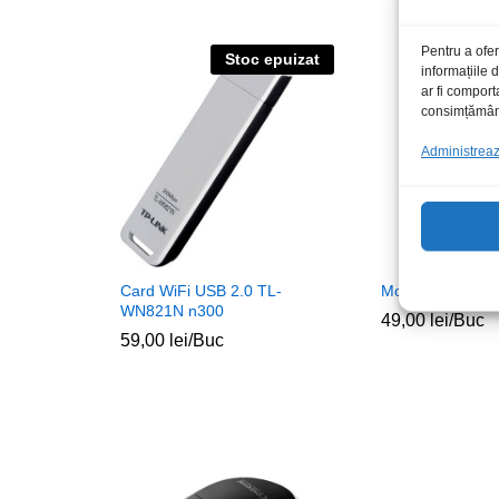
Pentru a ofer
Stoc epuizat
S
informațiile
ar fi comport
consimțământu
Administrează
Card WiFi USB 2.0 TL-
Mouse Genius X
WN821N n300
49,00
lei
/Buc
59,00
lei
/Buc