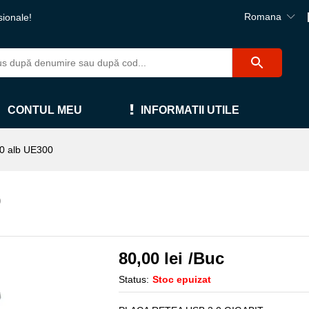
Romana
sionale!
CONTUL MEU
INFORMATII UTILE
0 alb UE300
0
80,00
lei
/Buc
Status:
Stoc epuizat