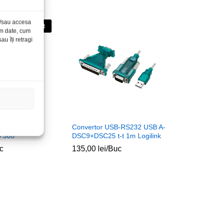
și/sau accesa
Stoc epuizat
ăm date, cum
u îți retragi
n magnetic
Convertor USB-RS232 USB A-
o 360
DSC9+DSC25 t-t 1m Logilink
c
135,00
lei
/Buc