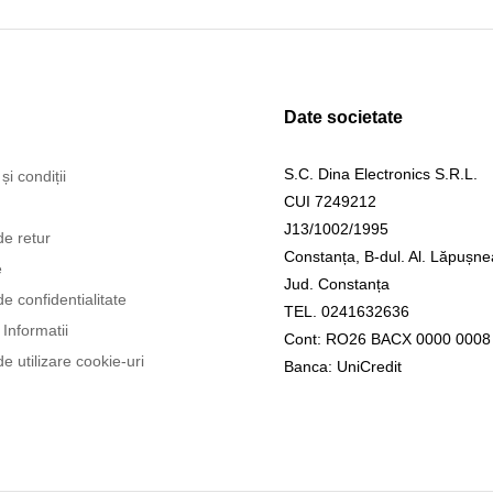
Date societate
S.C. Dina Electronics S.R.L.
și condiții
CUI 7249212
J13/1002/1995
de retur
Constanța, B-dul. Al. Lăpușne
e
Jud. Constanța
de confidentialitate
TEL. 0241632636
Informatii
Cont: RO26 BACX 0000 0008
de utilizare cookie-uri
Banca: UniCredit