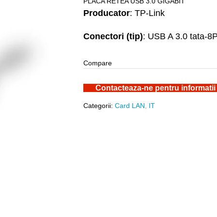
PLACA RETEA USB 3.0 GIGABIT
Producator
: TP-Link
Conectori (tip)
: USB A 3.0 tata-
Compare
Contacteaza-ne pentru informatii
Categorii:
Card LAN
,
IT