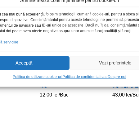
Administrează consimțămintele pentru cookie-uri
i cea mai bună experiență, folosim tehnologii, cum ar fi cookie-uri, pentru a stoca 
toc epuizat
 despre dispozitive. Consimțământul pentru aceste tehnologii ne permite să proces
amentul de navigare sau ID-uri unice pe acest site. Dacă nu îți dai consimțământul sa
l dat poate avea afecte negative asupra unor anumite funcționalități și funcții.
 serviciile
Acceptă
Vezi preferințele
Politica de utilizare cookie-uri
Politica de confidentialitate
Despre noi
-G200 negru
Set montare pentru rack 19″
Suport telefo
10x
ventilatie aut
12,00
lei
/Buc
43,00
lei
/Bu