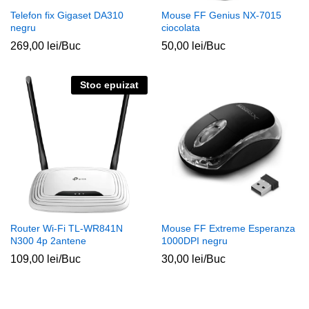
Telefon fix Gigaset DA310
Mouse FF Genius NX-7015
negru
ciocolata
269,00
lei
/Buc
50,00
lei
/Buc
Stoc epuizat
Router Wi-Fi TL-WR841N
Mouse FF Extreme Esperanza
N300 4p 2antene
1000DPI negru
109,00
lei
/Buc
30,00
lei
/Buc