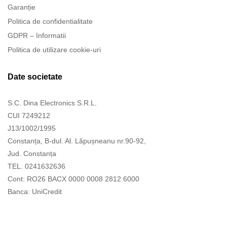
Garanție
Politica de confidentialitate
GDPR – Informatii
Politica de utilizare cookie-uri
Date societate
S.C. Dina Electronics S.R.L.
CUI 7249212
J13/1002/1995
Constanța, B-dul. Al. Lăpușneanu nr.90-92,
Jud. Constanța
TEL. 0241632636
Cont: RO26 BACX 0000 0008 2812 6000
Banca: UniCredit