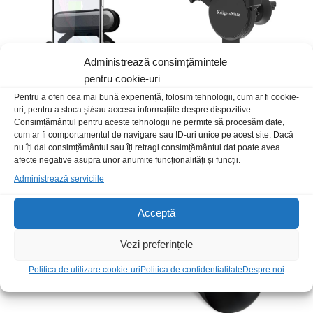
Administrează consimțămintele
pentru cookie-uri
Pentru a oferi cea mai bună experiență, folosim tehnologii, cum ar fi cookie-
uri, pentru a stoca și/sau accesa informațiile despre dispozitive.
Suport telefon univ.clema bord
Suport telefon auto grila
Consimțământul pentru aceste tehnologii ne permite să procesăm date,
Gravity
19,00
lei
/Buc
cum ar fi comportamentul de navigare sau ID-uri unice pe acest site. Dacă
35,00
lei
/Buc
nu îți dai consimțământul sau îți retragi consimțământul dat poate avea
afecte negative asupra unor anumite funcționalități și funcții.
Administrează serviciile
Stoc epuizat
Stoc epuizat
Acceptă
Vezi preferințele
Politica de utilizare cookie-uri
Politica de confidentialitate
Despre noi