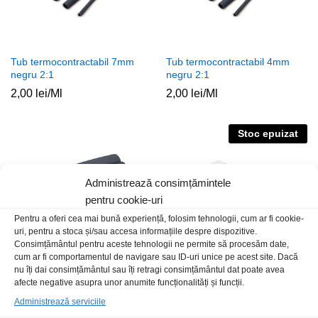
Tub termocontractabil 7mm
Tub termocontractabil 4mm
negru 2:1
negru 2:1
2,00
lei
/Ml
2,00
lei
/Ml
Stoc epuizat
Administrează consimțămintele
pentru cookie-uri
Pentru a oferi cea mai bună experiență, folosim tehnologii, cum ar fi cookie-
uri, pentru a stoca și/sau accesa informațiile despre dispozitive.
Consimțământul pentru aceste tehnologii ne permite să procesăm date,
cum ar fi comportamentul de navigare sau ID-uri unice pe acest site. Dacă
nu îți dai consimțământul sau îți retragi consimțământul dat poate avea
Tub termocontractabil 3mm
Tub termocontractabil 10cm
afecte negative asupra unor anumite funcționalități și funcții.
negru 2:1
diferite set 100buc negru
Administrează serviciile
2,00
lei
/Ml
30,00
lei
/Set