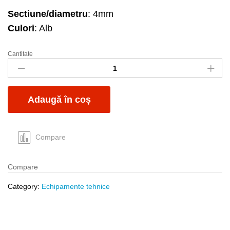
Sectiune/diametru
: 4mm
Culori
: Alb
Cantitate
Clips
adeziv
CM-
19S
Adaugă în coș
pt
colier
quantity
Compare
Compare
Category:
Echipamente tehnice