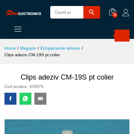
0
Products
search
Home
/
Magazin
/
Echipamente tehnice
/
Clips adeziv CM-19S pt colier
Clips adeziv CM-19S pt colier
Cod produs:
103979