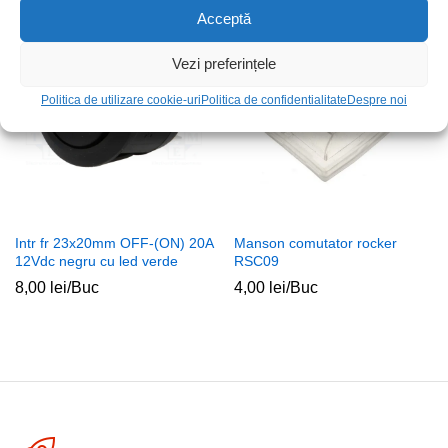
Acceptă
Stoc epuizat
Vezi preferințele
Politica de utilizare cookie-uri
Politica de confidentialitate
Despre noi
Intr fr 23x20mm OFF-(ON) 20A
Manson comutator rocker
12Vdc negru cu led verde
RSC09
8,00
lei
/Buc
4,00
lei
/Buc