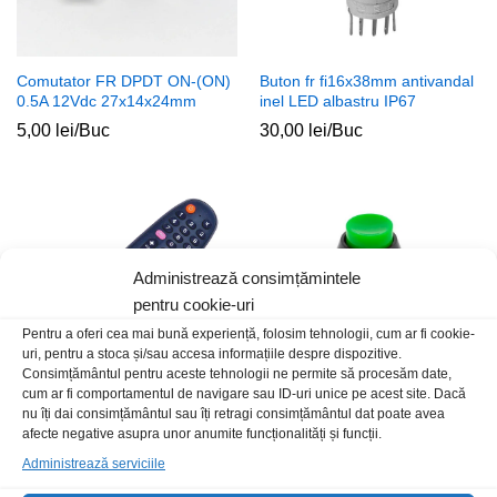
Comutator FR DPDT ON-(ON)
Buton fr fi16x38mm antivandal
0.5A 12Vdc 27x14x24mm
inel LED albastru IP67
5,00
lei
/Buc
30,00
lei
/Buc
Administrează consimțămintele
pentru cookie-uri
Pentru a oferi cea mai bună experiență, folosim tehnologii, cum ar fi cookie-
uri, pentru a stoca și/sau accesa informațiile despre dispozitive.
Consimțământul pentru aceste tehnologii ne permite să procesăm date,
cum ar fi comportamentul de navigare sau ID-uri unice pe acest site. Dacă
nu îți dai consimțământul sau îți retragi consimțământul dat poate avea
Telecomanda AllView iPlay
Buton CR PBS11D verde 1A
afecte negative asupra unor anumite funcționalități și funcții.
250Vac
25,00
lei
/Buc
Administrează serviciile
4,00
lei
/Buc