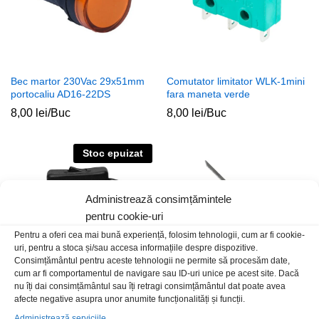
Bec martor 230Vac 29x51mm
Comutator limitator WLK-1mini
portocaliu AD16-22DS
fara maneta verde
8,00
lei
/Buc
8,00
lei
/Buc
Stoc epuizat
Administrează consimțămintele
pentru cookie-uri
Pentru a oferi cea mai bună experiență, folosim tehnologii, cum ar fi cookie-
uri, pentru a stoca și/sau accesa informațiile despre dispozitive.
Consimțământul pentru aceste tehnologii ne permite să procesăm date,
cum ar fi comportamentul de navigare sau ID-uri unice pe acest site. Dacă
nu îți dai consimțământul sau îți retragi consimțământul dat poate avea
afecte negative asupra unor anumite funcționalități și funcții.
Intrerupator pe fir cu adaptor
Comutator limitator
alimalimentare 2.1×5.5 m-t
28x16x10mm lamela 27mm
Administrează serviciile