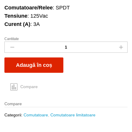
Comutatoare/Relee
: SPDT
Tensiune
: 125Vac
Curent (A)
: 3A
Cantitate
Comutator
limitator
D2SW-
3H
Adaugă în coș
IP67
quantity
Compare
Compare
Categorii:
Comutatoare
,
Comutatoare limitatoare