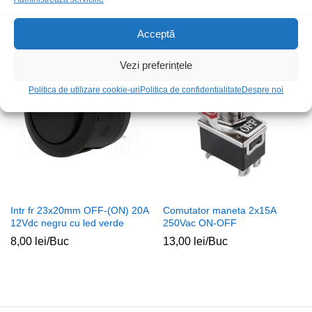
30cm
10,00
lei
/Buc
9,00
lei
/Buc
Acceptă
Vezi preferințele
Politica de utilizare cookie-uri
Politica de confidentialitate
Despre noi
Intr fr 23x20mm OFF-(ON) 20A
Comutator maneta 2x15A
12Vdc negru cu led verde
250Vac ON-OFF
8,00
lei
/Buc
13,00
lei
/Buc