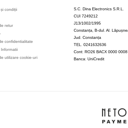
S.C. Dina Electronics S.R.L.
și condiții
CUI 7249212
J13/1002/1995
de retur
Constanța, B-dul. Al. Lăpușne
e
Jud. Constanța
de confidentialitate
TEL. 0241632636
Informatii
Cont: RO26 BACX 0000 0008
de utilizare cookie-uri
Banca: UniCredit