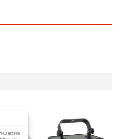
și/sau accesa
ăm date, cum