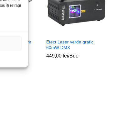
u îți retragi
B tip C-VGA t-m
Efect Laser verde grafic
60mW DMX
c
449,00
lei
/Buc