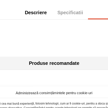
Descriere
Specificatii
Produse recomandate
toc epuizat
Stoc epuizat
Administrează consimțămintele pentru cookie-uri
i cea mai bună experiență, folosim tehnologii, cum ar fi cookie-uri, pentru a stoca 
 despre dispozitive. Consimțământul pentru aceste tehnologii ne permite să proces