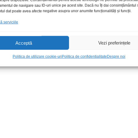
amentul de navigare sau ID-uri unice pe acest site. Dacă nu îți dai consimțământul sa
l dat poate avea afecte negative asupra unor anumite funcționalități și funcții.
 serviciile
io LTC
Boxa portabila Party Bazooka
Convertor US
Acceptă
Vezi preferințele
BT FM SD USB AUX
PC
199,00
lei
/Buc
49,00
lei
/Bu
Politica de utilizare cookie-uri
Politica de confidentialitate
Despre noi