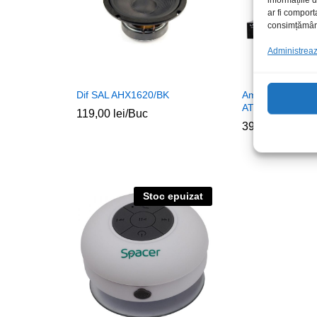
ar fi comport
consimțământu
Administrează
Dif SAL AHX1620/BK
Amplificator aud
ATM6000BT
119,00
lei
/Buc
399,00
lei
/Buc
Stoc epuizat