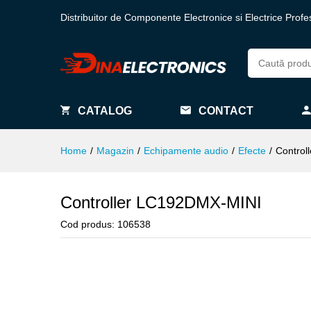
Distribuitor de Componente Electronice si Electrice Profe
CATALOG
CONTACT
Home
/
Magazin
/
Echipamente audio
/
Efecte
/
Control
Controller LC192DMX-MINI
Cod produs:
106538