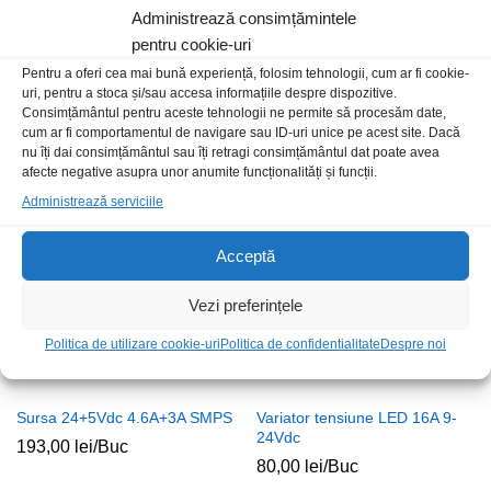
Administrează consimțămintele
pentru cookie-uri
Pentru a oferi cea mai bună experiență, folosim tehnologii, cum ar fi cookie-
uri, pentru a stoca și/sau accesa informațiile despre dispozitive.
Sursa 5.0V 12A SMPS
Sursa 12Vdc 60A 720W SMPS
Consimțământul pentru aceste tehnologii ne permite să procesăm date,
89,00
lei
/Buc
230,00
lei
/Buc
cum ar fi comportamentul de navigare sau ID-uri unice pe acest site. Dacă
nu îți dai consimțământul sau îți retragi consimțământul dat poate avea
afecte negative asupra unor anumite funcționalități și funcții.
Stoc epuizat
Administrează serviciile
Acceptă
Vezi preferințele
Politica de utilizare cookie-uri
Politica de confidentialitate
Despre noi
Sursa 24+5Vdc 4.6A+3A SMPS
Variator tensiune LED 16A 9-
24Vdc
193,00
lei
/Buc
80,00
lei
/Buc