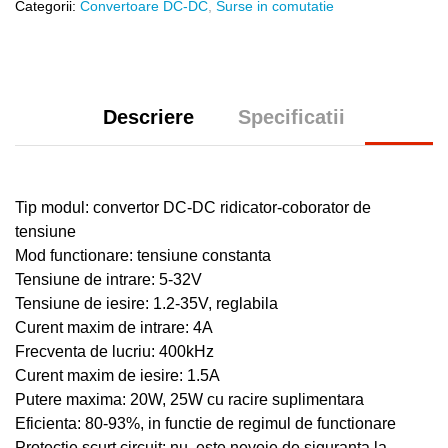
Categorii:
Convertoare DC-DC
,
Surse in comutatie
quantity
Descriere
Specificatii
Tip modul: convertor DC-DC ridicator-coborator de
tensiune
Mod functionare: tensiune constanta
Tensiune de intrare: 5-32V
Tensiune de iesire: 1.2-35V, reglabila
Curent maxim de intrare: 4A
Frecventa de lucriu: 400kHz
Curent maxim de iesire: 1.5A
Putere maxima: 20W, 25W cu racire suplimentara
Eficienta: 80-93%, in functie de regimul de functionare
Protectie scurt circuit: nu, este nevoie de siguranta la