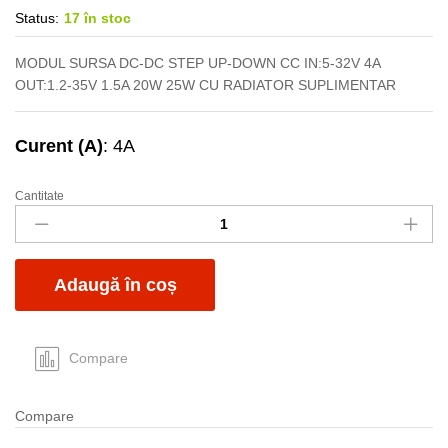
Status:
17 în stoc
MODUL SURSA DC-DC STEP UP-DOWN CC IN:5-32V 4A
OUT:1.2-35V 1.5A 20W 25W CU RADIATOR SUPLIMENTAR
Curent (A)
: 4A
Cantitate
Convertor
DC-
DC
3.2-
Adaugă în coș
32V
1.2-
35V
4A
Compare
step
up-
Compare
down
rosu