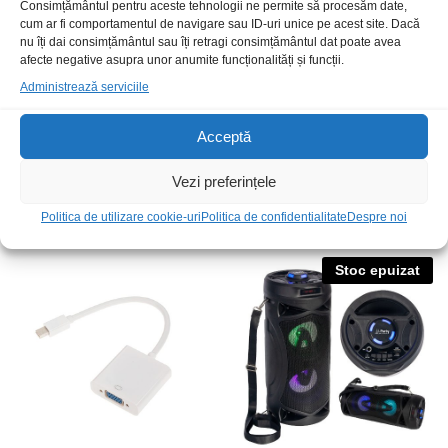
Consimțământul pentru aceste tehnologii ne permite să procesăm date,
cum ar fi comportamentul de navigare sau ID-uri unice pe acest site. Dacă
nu îți dai consimțământul sau îți retragi consimțământul dat poate avea
afecte negative asupra unor anumite funcționalități și funcții.
Administrează serviciile
Acceptă
Adapt DP-DP m-m pasiv aurit
Efect Laser verde grafic 60mW
Vezi preferințele
DMX
65,00
lei
/Buc
449,00
lei
/Buc
Politica de utilizare cookie-uri
Politica de confidentialitate
Despre noi
Stoc epuizat