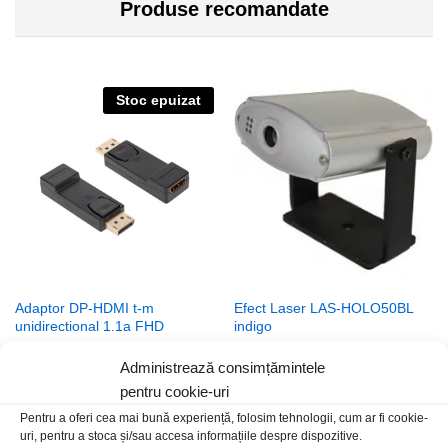
Produse recomandate
Stoc epuizat
Adaptor DP-HDMI t-m
Efect Laser LAS-HOLO50BL
unidirectional 1.1a FHD
indigo
25,00
lei
/Buc
199,00
lei
/Buc
Administrează consimțămintele
pentru cookie-uri
Stoc epuizat
Pentru a oferi cea mai bună experiență, folosim tehnologii, cum ar fi cookie-
uri, pentru a stoca și/sau accesa informațiile despre dispozitive.