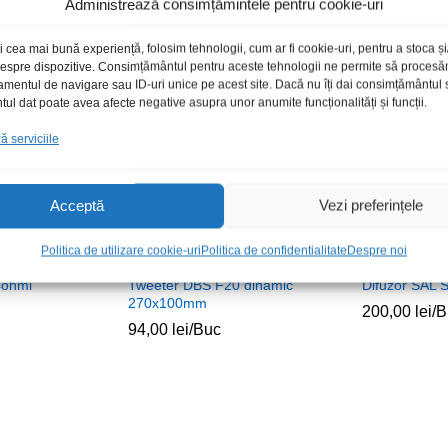
Administrează consimțămintele pentru cookie-uri
i cea mai bună experiență, folosim tehnologii, cum ar fi cookie-uri, pentru a stoca 
 despre dispozitive. Consimțământul pentru aceste tehnologii ne permite să proces
amentul de navigare sau ID-uri unice pe acest site. Dacă nu îți dai consimțământul sa
l dat poate avea afecte negative asupra unor anumite funcționalități și funcții.
 serviciile
Acceptă
Vezi preferințele
Politica de utilizare cookie-uri
Politica de confidentialitate
Despre noi
4ohmi
Tweeter DBS F20 dinamic
Difuzor SAL
270x100mm
200,00
lei
/B
94,00
lei
/Buc