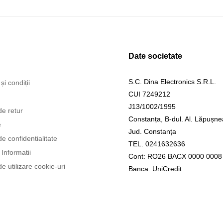
Date societate
S.C. Dina Electronics S.R.L.
și condiții
CUI 7249212
J13/1002/1995
de retur
Constanța, B-dul. Al. Lăpușne
e
Jud. Constanța
de confidentialitate
TEL. 0241632636
Informatii
Cont: RO26 BACX 0000 0008
de utilizare cookie-uri
Banca: UniCredit