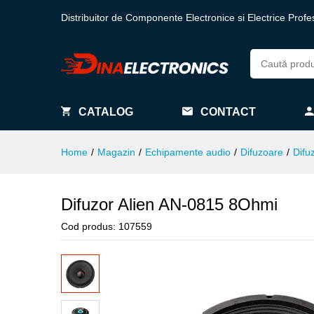
Distribuitor de Componente Electronice si Electrice Profe
CATALOG
CONTACT
Home
/
Magazin
/
Echipamente audio
/
Difuzoare
/
Difu
Difuzor Alien AN-0815 8Ohmi
Cod produs:
107559