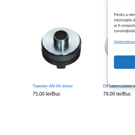
Pentru a ofer
informațiile
ar fi comport
consimțământu
Administrează
Tweeter AN-04 driver
Dif DBS C5005 
75,00
lei
/Buc
79,00
lei
/Buc