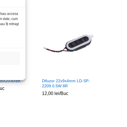
și/sau accesa
ăm date, cum
u îți retragi
 SBX2030/BK
Difuzor 22x9x4mm LD-SP-
2209 0.5W 8R
uc
12,00
lei
/Buc