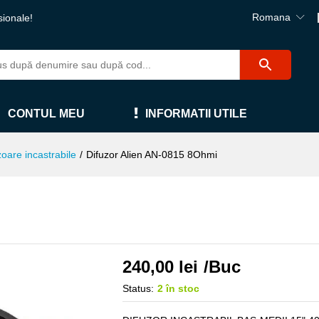
Romana
sionale!
CONTUL MEU
INFORMATII UTILE
zoare incastrabile
/
Difuzor Alien AN-0815 8Ohmi
240,00
lei
/Buc
Status:
2 în stoc