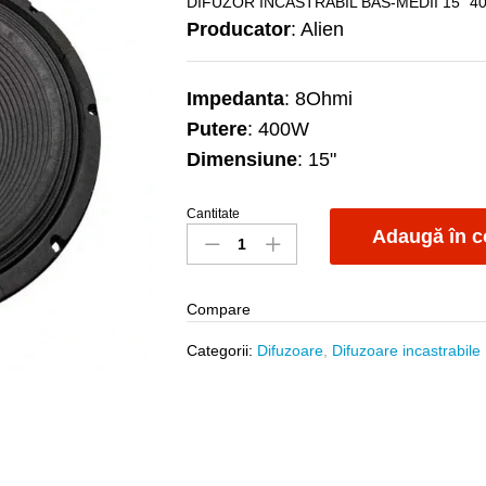
DIFUZOR INCASTRABIL BAS-MEDII 15" 
Producator
: Alien
Impedanta
: 8Ohmi
Putere
: 400W
Dimensiune
: 15"
Cantitate
Difuzor
Adaugă în c
Alien
AN-
0815
Compare
8Ohmi
quantity
Categorii:
Difuzoare
,
Difuzoare incastrabile