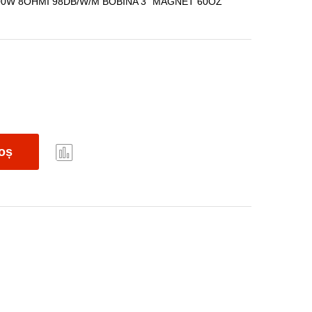
400W 8OHMI 98DB/W/M BOBINA 3" MAGNET 60OZ
oș
Com
pare