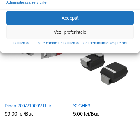
Administrează serviciile
BBY40 SMD
DZ 1.3W 10V
Acceptă
1,50
lei
/Buc
1,00
lei
/Buc
Vezi preferințele
Stoc epuizat
Politica de utilizare cookie-uri
Politica de confidentialitate
Despre noi
Dioda 200A/1000V R fir
S1GHE3
99,00
lei
/Buc
5,00
lei
/Buc