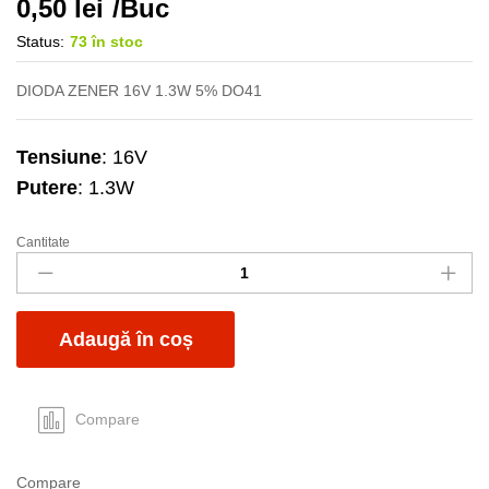
0,50
lei
/Buc
Status:
73 în stoc
DIODA ZENER 16V 1.3W 5% DO41
Tensiune
: 16V
Putere
: 1.3W
Cantitate
Dz
1.3W
16V
quantity
Adaugă în coș
Compare
Compare