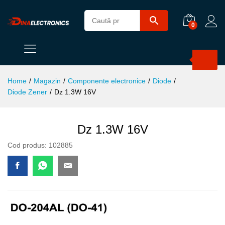
0
Products
search
Home
/
Magazin
/
Componente electronice
/
Diode
/
Diode Zener
/
Dz 1.3W 16V
Dz 1.3W 16V
Cod produs:
102885