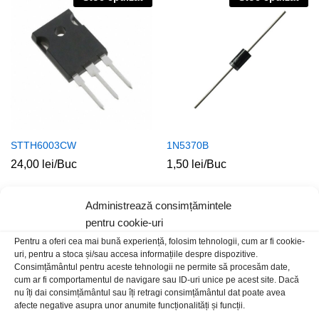
STTH6003CW
1N5370B
24,00
lei
/Buc
1,50
lei
/Buc
Stoc epuizat
Administrează consimțămintele
pentru cookie-uri
Pentru a oferi cea mai bună experiență, folosim tehnologii, cum ar fi cookie-
uri, pentru a stoca și/sau accesa informațiile despre dispozitive.
Consimțământul pentru aceste tehnologii ne permite să procesăm date,
cum ar fi comportamentul de navigare sau ID-uri unice pe acest site. Dacă
nu îți dai consimțământul sau îți retragi consimțământul dat poate avea
afecte negative asupra unor anumite funcționalități și funcții.