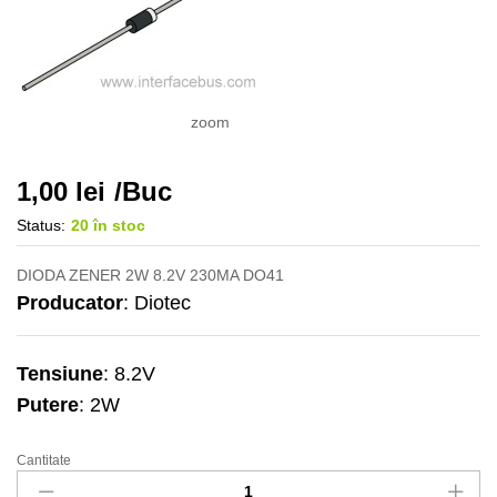
zoom
1,00
lei
/Buc
Status:
20 în stoc
DIODA ZENER 2W 8.2V 230MA DO41
Producator
: Diotec
Tensiune
: 8.2V
Putere
: 2W
Cantitate
DZ
2W