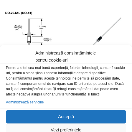
Administrează consimțămintele
pentru cookie-uri
Pentru a oferi cea mai bună experiență, folosim tehnologii, cum ar fi cookie-
uri, pentru a stoca și/sau accesa informațiile despre dispozitive.
DZ 1.3W 10V
Dz 1.3W 13V
Consimțământul pentru aceste tehnologii ne permite să procesăm date,
1,00
lei
/Buc
1,00
lei
/Buc
cum ar fi comportamentul de navigare sau ID-uri unice pe acest site. Dacă
nu îți dai consimțământul sau îți retragi consimțământul dat poate avea
afecte negative asupra unor anumite funcționalități și funcții.
Stoc epuizat
Administrează serviciile
Acceptă
Vezi preferințele