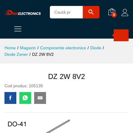
0
Products
search
Home
/
Magazin
/
Componente electronice
/
Diode
/
Diode Zener
/
DZ 2W 8V2
DZ 2W 8V2
Cod produs:
105135