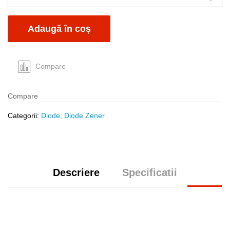
8V2
quantity
Adaugă în coș
Compare
Compare
Categorii:
Diode
,
Diode Zener
Descriere
Specificatii