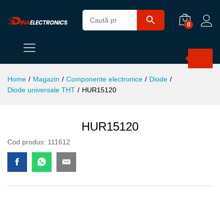
0
Products
search
Home
/
Magazin
/
Componente electronice
/
Diode
/
Diode universale THT
/
HUR15120
HUR15120
Cod produs:
111612