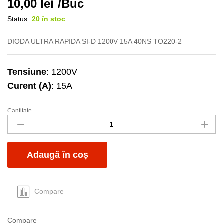
10,00
lei
/Buc
Status:
20 în stoc
DIODA ULTRA RAPIDA SI-D 1200V 15A 40NS TO220-2
Tensiune
: 1200V
Curent (A)
: 15A
Cantitate
HUR15120
quantity
Adaugă în coș
Compare
Compare