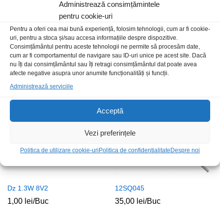
Administrează consimțămintele
pentru cookie-uri
Pentru a oferi cea mai bună experiență, folosim tehnologii, cum ar fi cookie-
uri, pentru a stoca și/sau accesa informațiile despre dispozitive.
DZ 1.3W 10V
STTH8R06G SMD
Consimțământul pentru aceste tehnologii ne permite să procesăm date,
cum ar fi comportamentul de navigare sau ID-uri unice pe acest site. Dacă
1,00
lei
/Buc
5,00
lei
/Buc
nu îți dai consimțământul sau îți retragi consimțământul dat poate avea
afecte negative asupra unor anumite funcționalități și funcții.
Administrează serviciile
Acceptă
Vezi preferințele
Politica de utilizare cookie-uri
Politica de confidentialitate
Despre noi
Dz 1.3W 8V2
12SQ045
1,00
lei
/Buc
35,00
lei
/Buc