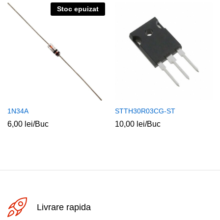
Stoc epuizat
1N34A
STTH30R03CG-ST
6,00
lei
/Buc
10,00
lei
/Buc
Livrare rapida