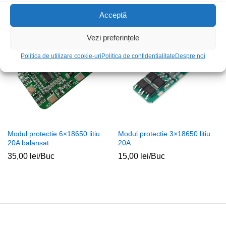
40,00
lei
/Buc
30,00
lei
/Buc
Acceptă
Vezi preferințele
Politica de utilizare cookie-uri
Politica de confidentialitate
Despre noi
Modul protectie 6×18650 litiu
Modul protectie 3×18650 litiu
20A balansat
20A
35,00
lei
/Buc
15,00
lei
/Buc