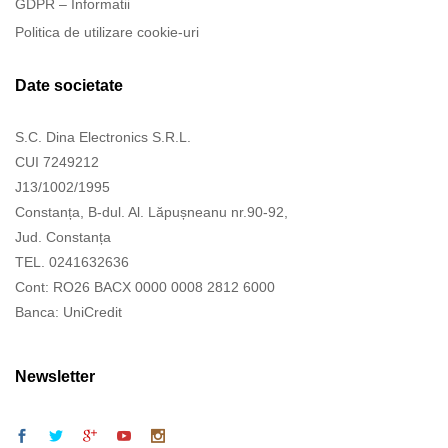
GDPR – Informatii
Politica de utilizare cookie-uri
Date societate
S.C. Dina Electronics S.R.L.
CUI 7249212
J13/1002/1995
Constanța, B-dul. Al. Lăpușneanu nr.90-92,
Jud. Constanța
TEL. 0241632636
Cont: RO26 BACX 0000 0008 2812 6000
Banca: UniCredit
Newsletter