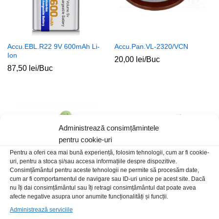
Accu.EBL.R22 9V 600mAh Li-
Accu.Pan.VL-2320/VCN
Ion
20,00
lei
/Buc
87,50
lei
/Buc
Administrează consimțămintele
pentru cookie-uri
Pentru a oferi cea mai bună experiență, folosim tehnologii, cum ar fi cookie-
uri, pentru a stoca și/sau accesa informațiile despre dispozitive.
Consimțământul pentru aceste tehnologii ne permite să procesăm date,
cum ar fi comportamentul de navigare sau ID-uri unice pe acest site. Dacă
nu îți dai consimțământul sau îți retragi consimțământul dat poate avea
afecte negative asupra unor anumite funcționalități și funcții.
Pachet acumulatori 3×18650
Modul protectie 2×18650 litiu
11.1V 2Ah Li-Ion cu fire
20A balansat
Administrează serviciile