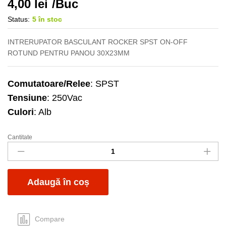
4,00
lei
/Buc
Status:
5 în stoc
INTRERUPATOR BASCULANT ROCKER SPST ON-OFF
ROTUND PENTRU PANOU 30X23MM
Comutatoare/Relee
: SPST
Tensiune
: 250Vac
Culori
: Alb
Cantitate
Intr
30x23mm
alb
6A
Adaugă în coș
250Vac
quantity
Compare