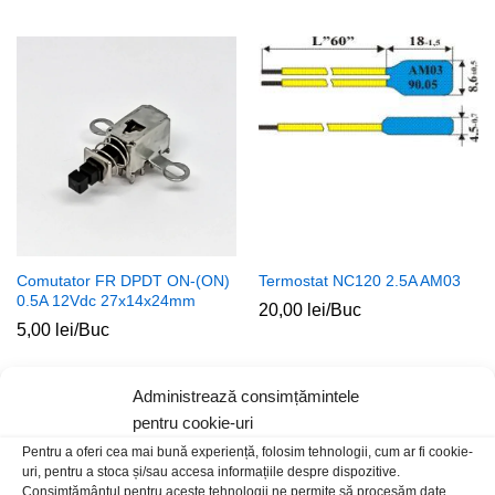
Comutator FR DPDT ON-(ON)
Termostat NC120 2.5A AM03
0.5A 12Vdc 27x14x24mm
20,00
lei
/Buc
5,00
lei
/Buc
Stoc epuizat
Stoc epuizat
Administrează consimțămintele
pentru cookie-uri
Pentru a oferi cea mai bună experiență, folosim tehnologii, cum ar fi cookie-
uri, pentru a stoca și/sau accesa informațiile despre dispozitive.
Consimțământul pentru aceste tehnologii ne permite să procesăm date,