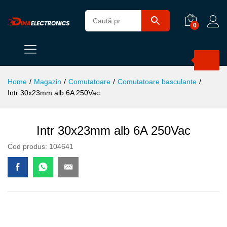
0
Products
search
Home
/
Magazin
/
Comutatoare
/
Comutatoare basculante
/
Intr 30x23mm alb 6A 250Vac
Intr 30x23mm alb 6A 250Vac
Cod produs:
104641