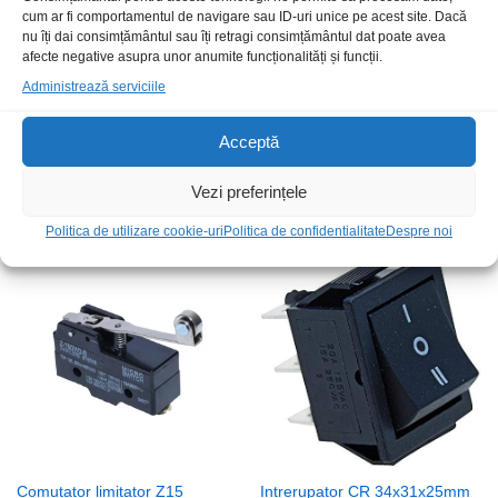
cum ar fi comportamentul de navigare sau ID-uri unice pe acest site. Dacă
nu îți dai consimțământul sau îți retragi consimțământul dat poate avea
afecte negative asupra unor anumite funcționalități și funcții.
Administrează serviciile
Intrerupator pe fir cu adaptor
Intrerupator CR 41x38x28mm
Acceptă
alimalimentare 2.1×5.5 m-t
ON-OFF 16A 250Vac verde
30cm
iluminat IP65
Vezi preferințele
9,00
lei
/Buc
18,00
lei
/Buc
Politica de utilizare cookie-uri
Politica de confidentialitate
Despre noi
Comutator limitator Z15
Intrerupator CR 34x31x25mm