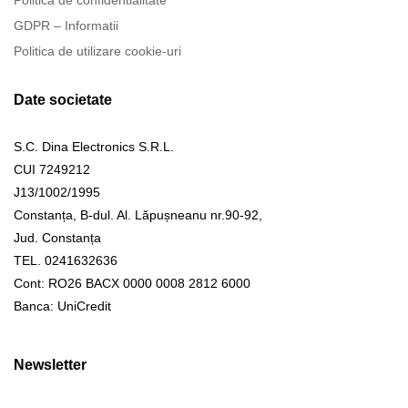
Politica de confidentialitate
GDPR – Informatii
Politica de utilizare cookie-uri
Date societate
S.C. Dina Electronics S.R.L.
CUI 7249212
J13/1002/1995
Constanța, B-dul. Al. Lăpușneanu nr.90-92,
Jud. Constanța
TEL. 0241632636
Cont: RO26 BACX 0000 0008 2812 6000
Banca: UniCredit
Newsletter