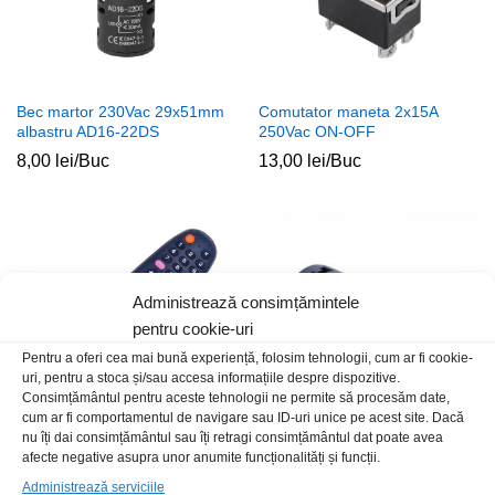
Bec martor 230Vac 29x51mm
Comutator maneta 2x15A
albastru AD16-22DS
250Vac ON-OFF
8,00
lei
/Buc
13,00
lei
/Buc
Administrează consimțămintele
pentru cookie-uri
Pentru a oferi cea mai bună experiență, folosim tehnologii, cum ar fi cookie-
uri, pentru a stoca și/sau accesa informațiile despre dispozitive.
Consimțământul pentru aceste tehnologii ne permite să procesăm date,
cum ar fi comportamentul de navigare sau ID-uri unice pe acest site. Dacă
nu îți dai consimțământul sau îți retragi consimțământul dat poate avea
Telecomanda AllView iPlay
Bec martor 230Vac 29x51mm
afecte negative asupra unor anumite funcționalități și funcții.
portocaliu AD16-22DS
25,00
lei
/Buc
Administrează serviciile