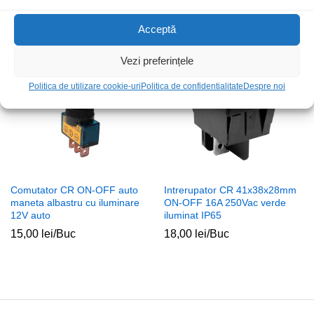
8,00
lei
/Buc
Acceptă
Stoc epuizat
Vezi preferințele
Politica de utilizare cookie-uri
Politica de confidentialitate
Despre noi
Comutator CR ON-OFF auto
Intrerupator CR 41x38x28mm
maneta albastru cu iluminare
ON-OFF 16A 250Vac verde
12V auto
iluminat IP65
15,00
lei
/Buc
18,00
lei
/Buc