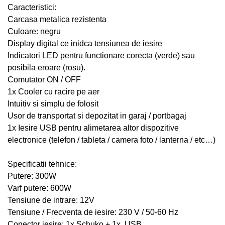
Caracteristici:
Carcasa metalica rezistenta
Culoare: negru
Display digital ce inidca tensiunea de iesire
Indicatori LED pentru functionare corecta (verde) sau
posibila eroare (rosu).
Comutator ON / OFF
1x Cooler cu racire pe aer
Intuitiv si simplu de folosit
Usor de transportat si depozitat in garaj / portbagaj
1x Iesire USB pentru alimetarea altor dispozitive
electronice (telefon / tableta / camera foto / lanterna / etc…)
Specificatii tehnice:
Putere: 300W
Varf putere: 600W
Tensiune de intrare: 12V
Tensiune / Frecventa de iesire: 230 V / 50-60 Hz
Conector iesire: 1x Schuko + 1x USB