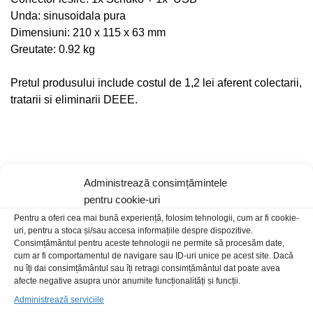
Unda: sinusoidala pura
Dimensiuni: 210 x 115 x 63 mm
Greutate: 0.92 kg
Pretul produsului include costul de 1,2 lei aferent colectarii,
tratarii si eliminarii DEEE.
Produse recomandate
Administrează consimțămintele
pentru cookie-uri
Pentru a oferi cea mai bună experiență, folosim tehnologii, cum ar fi cookie-
uri, pentru a stoca și/sau accesa informațiile despre dispozitive.
Consimțământul pentru aceste tehnologii ne permite să procesăm date,
cum ar fi comportamentul de navigare sau ID-uri unice pe acest site. Dacă
nu îți dai consimțământul sau îți retragi consimțământul dat poate avea
afecte negative asupra unor anumite funcționalități și funcții.
Administrează serviciile