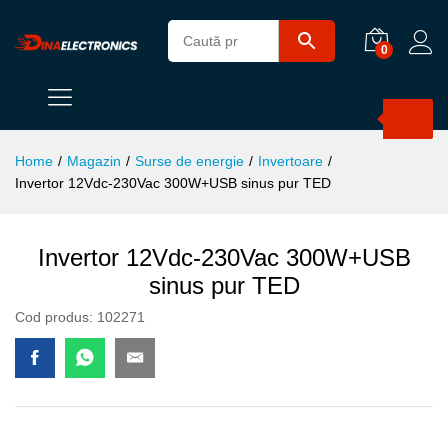
0
Products
search
Home
/
Magazin
/
Surse de energie
/
Invertoare
/
Invertor 12Vdc-230Vac 300W+USB sinus pur TED
Invertor 12Vdc-230Vac 300W+USB
sinus pur TED
Cod produs:
102271