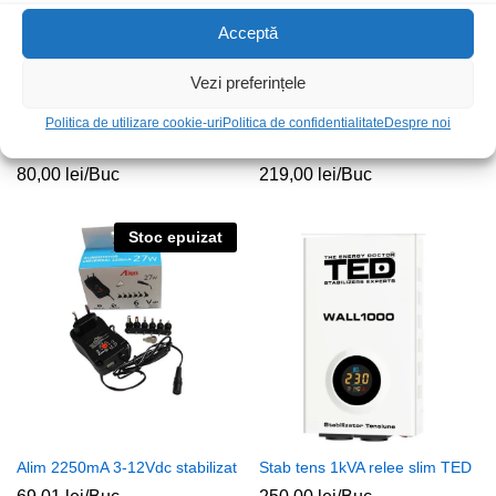
Acceptă
Vezi preferințele
Politica de utilizare cookie-uri
Politica de confidentialitate
Despre noi
Sursa universala laptop
Invertor 12Vdc-230Vac
100W+USB retea+auto 12V
350W+USB IPS500 PLUS 12V
80,00
lei
/Buc
219,00
lei
/Buc
Stoc epuizat
Alim 2250mA 3-12Vdc stabilizat
Stab tens 1kVA relee slim TED