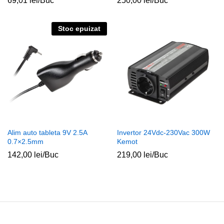
69,01
lei
/Buc
250,00
lei
/Buc
Stoc epuizat
Alim auto tableta 9V 2.5A
Invertor 24Vdc-230Vac 300W
0.7×2.5mm
Kemot
142,00
lei
/Buc
219,00
lei
/Buc