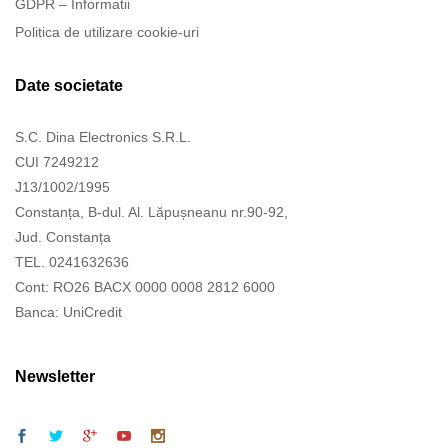
GDPR – Informatii
Politica de utilizare cookie-uri
Date societate
S.C. Dina Electronics S.R.L.
CUI 7249212
J13/1002/1995
Constanța, B-dul. Al. Lăpușneanu nr.90-92,
Jud. Constanța
TEL. 0241632636
Cont: RO26 BACX 0000 0008 2812 6000
Banca: UniCredit
Newsletter