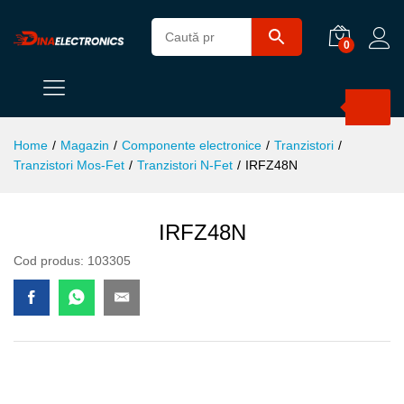
0
Products
search
Home
/
Magazin
/
Componente electronice
/
Tranzistori
/
Tranzistori Mos-Fet
/
Tranzistori N-Fet
/
IRFZ48N
IRFZ48N
Cod produs:
103305