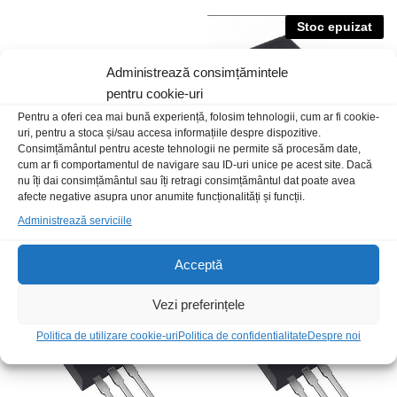
Stoc epuizat
Administrează consimțămintele
pentru cookie-uri
Pentru a oferi cea mai bună experiență, folosim tehnologii, cum ar fi cookie-
uri, pentru a stoca și/sau accesa informațiile despre dispozitive.
Consimțământul pentru aceste tehnologii ne permite să procesăm date,
cum ar fi comportamentul de navigare sau ID-uri unice pe acest site. Dacă
nu îți dai consimțământul sau îți retragi consimțământul dat poate avea
afecte negative asupra unor anumite funcționalități și funcții.
STP80NF10
IRF3205L
Administrează serviciile
15,00
lei
/Buc
7,00
lei
/Buc
Acceptă
Stoc epuizat
Vezi preferințele
Politica de utilizare cookie-uri
Politica de confidentialitate
Despre noi