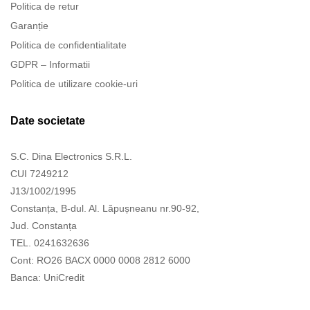
Politica de retur
Garanție
Politica de confidentialitate
GDPR – Informatii
Politica de utilizare cookie-uri
Date societate
S.C. Dina Electronics S.R.L.
CUI 7249212
J13/1002/1995
Constanța, B-dul. Al. Lăpușneanu nr.90-92,
Jud. Constanța
TEL. 0241632636
Cont: RO26 BACX 0000 0008 2812 6000
Banca: UniCredit