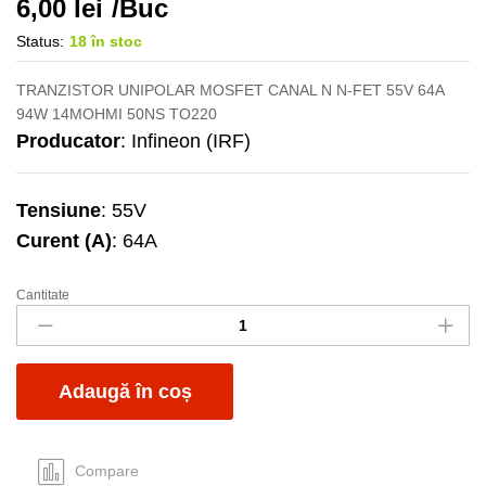
6,00
lei
/Buc
Status:
18 în stoc
TRANZISTOR UNIPOLAR MOSFET CANAL N N-FET 55V 64A
94W 14MOHMI 50NS TO220
Producator
: Infineon (IRF)
Tensiune
: 55V
Curent (A)
: 64A
Cantitate
IRFZ48N
quantity
Adaugă în coș
Compare