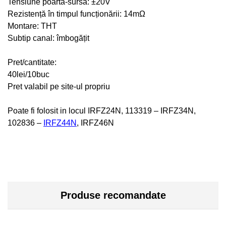
Tensiune poartă-sursă: ±20V
Rezistență în timpul funcționării: 14mΩ
Montare: THT
Subtip canal: îmbogățit
Pret/cantitate:
40lei/10buc
Pret valabil pe site-ul propriu
Poate fi folosit in locul IRFZ24N, 113319 – IRFZ34N,
102836 –
IRFZ44N
, IRFZ46N
Produse recomandate