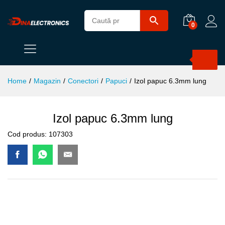
0
Products
search
Home
/
Magazin
/
Conectori
/
Papuci
/
Izol papuc 6.3mm lung
Izol papuc 6.3mm lung
Cod produs:
107303