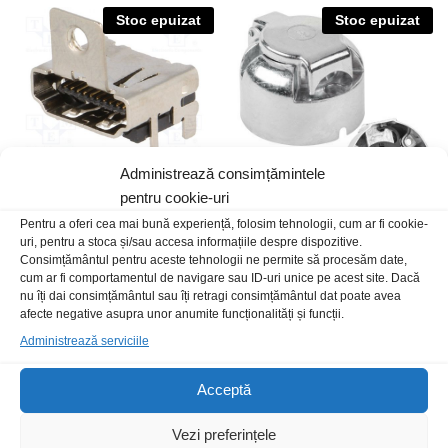
Stoc epuizat
Stoc epuizat
Administrează consimțămintele
pentru cookie-uri
Pentru a oferi cea mai bună experiență, folosim tehnologii, cum ar fi cookie-
Mufa HDMI mama PCB panou
Mufa remorca 7p mama
uri, pentru a stoca și/sau accesa informațiile despre dispozitive.
SMD
aluminiu
Consimțământul pentru aceste tehnologii ne permite să procesăm date,
9,00
lei
/Buc
19,00
lei
/Buc
cum ar fi comportamentul de navigare sau ID-uri unice pe acest site. Dacă
nu îți dai consimțământul sau îți retragi consimțământul dat poate avea
afecte negative asupra unor anumite funcționalități și funcții.
Stoc epuizat
Administrează serviciile
Acceptă
Vezi preferințele