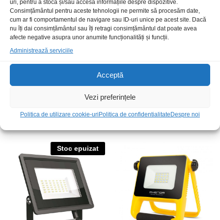
uri, pentru a stoca și/sau accesa informațiile despre dispozitive.
Consimțământul pentru aceste tehnologii ne permite să procesăm date,
cum ar fi comportamentul de navigare sau ID-uri unice pe acest site. Dacă
nu îți dai consimțământul sau îți retragi consimțământul dat poate avea
afecte negative asupra unor anumite funcționalități și funcții.
Administrează serviciile
Acceptă
Vezi preferințele
Ledstrf5050RGB+alb rece 5ml
LED modul COB alb rece
300led IP20
12Vdc 2W IP67 cu capac
Politica de utilizare cookie-uri
Politica de confidentialitate
Despre noi
89,00
lei
/Buc
7,00
lei
/Buc
Stoc epuizat