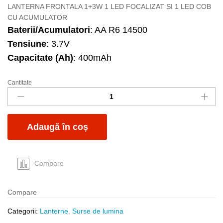
LANTERNA FRONTALA 1+3W 1 LED FOCALIZAT SI 1 LED COB
CU ACUMULATOR
Baterii/Acumulatori
: AA R6 14500
Tensiune
: 3.7V
Capacitate (Ah)
: 400mAh
Cantitate
Lanterna
cap
2LED
cu
Adaugă în coș
acumulator
quantity
Compare
Compare
Categorii:
Lanterne
,
Surse de lumina