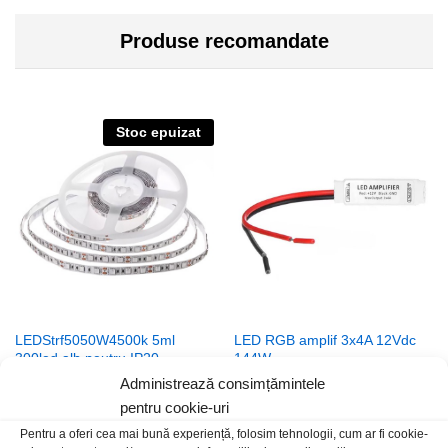
Produse recomandate
Stoc epuizat
LEDStrf5050W4500k 5ml
LED RGB amplif 3x4A 12Vdc
300led alb neutru IP20
144W
Administrează consimțămintele
65,00
lei
/Rola
18,00
lei
/Buc
pentru cookie-uri
Pentru a oferi cea mai bună experiență, folosim tehnologii, cum ar fi cookie-