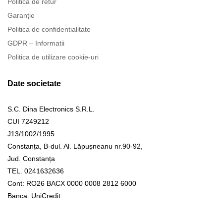
Politica de retur
Garanție
Politica de confidentialitate
GDPR – Informatii
Politica de utilizare cookie-uri
Date societate
S.C. Dina Electronics S.R.L.
CUI 7249212
J13/1002/1995
Constanța, B-dul. Al. Lăpușneanu nr.90-92,
Jud. Constanța
TEL. 0241632636
Cont: RO26 BACX 0000 0008 2812 6000
Banca: UniCredit