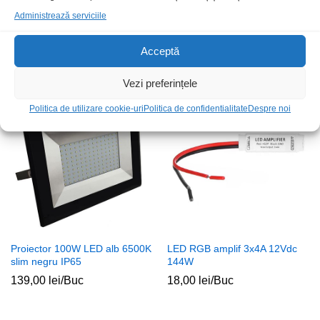
Administrează serviciile
Lanterna 1W 1LED cu
LED modul COB alb rece
focalizare plastic
12Vdc 2W IP67 cu capac
Acceptă
25,00
lei
/Buc
7,00
lei
/Buc
Vezi preferințele
Stoc epuizat
Politica de utilizare cookie-uri
Politica de confidentialitate
Despre noi
Proiector 100W LED alb 6500K
LED RGB amplif 3x4A 12Vdc
slim negru IP65
144W
139,00
lei
/Buc
18,00
lei
/Buc