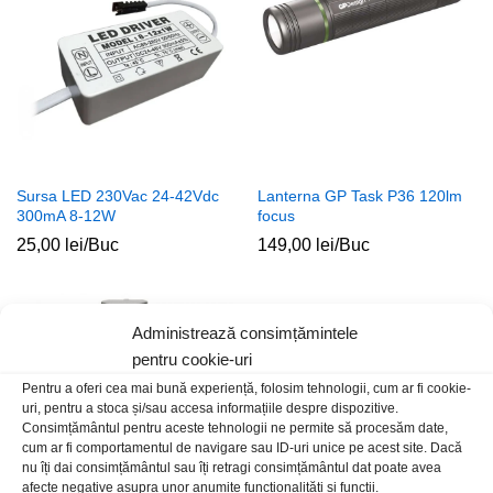
Sursa LED 230Vac 24-42Vdc
Lanterna GP Task P36 120lm
300mA 8-12W
focus
25,00
lei
/Buc
149,00
lei
/Buc
Administrează consimțămintele
pentru cookie-uri
Pentru a oferi cea mai bună experiență, folosim tehnologii, cum ar fi cookie-
uri, pentru a stoca și/sau accesa informațiile despre dispozitive.
Consimțământul pentru aceste tehnologii ne permite să procesăm date,
cum ar fi comportamentul de navigare sau ID-uri unice pe acest site. Dacă
nu îți dai consimțământul sau îți retragi consimțământul dat poate avea
afecte negative asupra unor anumite funcționalități și funcții.