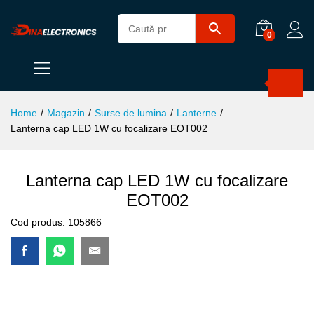
0
Products
search
Home
/
Magazin
/
Surse de lumina
/
Lanterne
/
Lanterna cap LED 1W cu focalizare EOT002
Lanterna cap LED 1W cu focalizare
EOT002
Cod produs:
105866