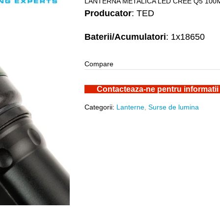
LANTERNA METALICA LED CREE Q5 100M
Producator
: TED
Baterii/Acumulatori
: 1x18650
Compare
Contacteaza-ne pentru informatii
Categorii:
Lanterne
,
Surse de lumina