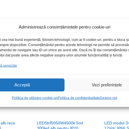
Administrează consimțămintele pentru cookie-uri
Produse recomandate
i cea mai bună experiență, folosim tehnologii, cum ar fi cookie-uri, pentru a stoca 
 despre dispozitive. Consimțământul pentru aceste tehnologii ne permite să proces
amentul de navigare sau ID-uri unice pe acest site. Dacă nu îți dai consimțământul sa
l dat poate avea afecte negative asupra unor anumite funcționalități și funcții.
toc epuizat
Stoc epuizat
 serviciile
Acceptă
Vezi preferințele
Politica de utilizare cookie-uri
Politica de confidentialitate
Despre noi
alb rece
LEDStrf5050W4500k 5ml
LED modul 3×
6
300led alb neutru IP20
12Vdc IP66 