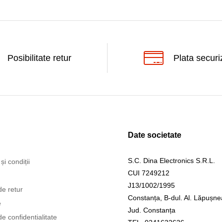
Posibilitate retur
Plata securi
Date societate
S.C. Dina Electronics S.R.L.
și condiții
CUI 7249212
J13/1002/1995
de retur
Constanța, B-dul. Al. Lăpușne
e
Jud. Constanța
de confidentialitate