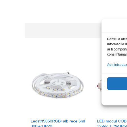
Pentru a ofer
informațiile
ar fi comport
consimțământu
S
Administrează
Ledstrf5050RGB+alb rece 5ml
LED modul COB 
300led IP20
12Vdc 1.7W IP6