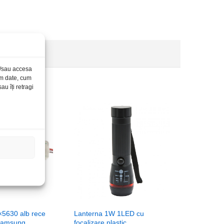
și/sau accesa
ăm date, cum
u îți retragi
5630 alb rece
Lanterna 1W 1LED cu
Samsung
focalizare plastic