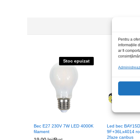
Pentru a ofer
informațiile
ar fi comport
consimțământu
Stoc epuizat
Administrează
Bec E27 230V 7W LED 4000K
Led bec BAY15
filament
9F+36Lx4014 ro
2faze canbus
19,00
lei
/Buc