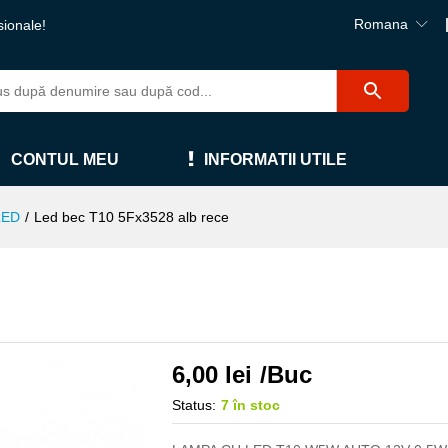
Romana
sionale!
CONTUL MEU
INFORMATII UTILE
LED
/
Led bec T10 5Fx3528 alb rece
6,00
lei
/Buc
Status:
7 în stoc