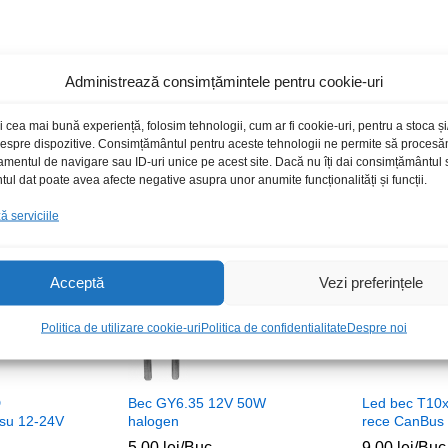
Administrează consimțămintele pentru cookie-uri
Produse recomandate
i cea mai bună experiență, folosim tehnologii, cum ar fi cookie-uri, pentru a stoca 
 despre dispozitive. Consimțământul pentru aceste tehnologii ne permite să proces
amentul de navigare sau ID-uri unice pe acest site. Dacă nu îți dai consimțământul sa
l dat poate avea afecte negative asupra unor anumite funcționalități și funcții.
Stoc epuizat
 serviciile
Acceptă
Vezi preferințele
Politica de utilizare cookie-uri
Politica de confidentialitate
Despre noi
D
Bec GY6.35 12V 50W
Led bec T10x
su 12-24V
halogen
rece CanBus 
5,00
lei
/Buc
9,00
lei
/Buc