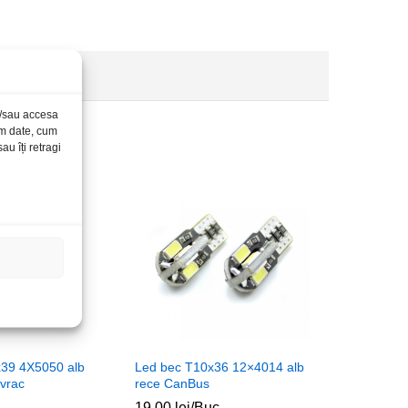
și/sau accesa
ăm date, cum
u îți retragi
39 4X5050 alb
Led bec T10x36 12×4014 alb
vrac
rece CanBus
19,00
lei
/Buc