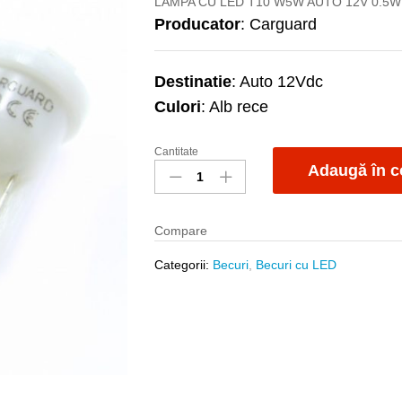
LAMPA CU LED T10 W5W AUTO 12V 0.5W
Producator
: Carguard
Destinatie
: Auto 12Vdc
Culori
: Alb rece
Cantitate
Led
Adaugă în c
bec
T10
5Fx3528
Compare
alb
rece
Categorii:
Becuri
,
Becuri cu LED
quantity