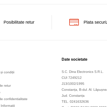
Posibilitate retur
Plata securi
Date societate
S.C. Dina Electronics S.R.L.
și condiții
CUI 7249212
J13/1002/1995
de retur
Constanța, B-dul. Al. Lăpușne
e
Jud. Constanța
de confidentialitate
TEL. 0241632636
Informatii