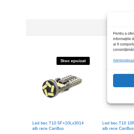
Pentru a ofer
informațiile
ar fi comport
consimțământu
Administrează
Stoc epuizat
S
Led bec T10 5F+10Lx3014
Led bec T10 10
alb rece CanBus
alb rece CanBus