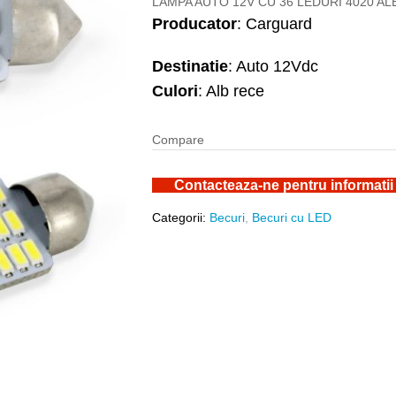
LAMPA AUTO 12V CU 36 LEDURI 4020 A
Producator
: Carguard
Destinatie
: Auto 12Vdc
Culori
: Alb rece
Compare
Contacteaza-ne pentru informatii
Categorii:
Becuri
,
Becuri cu LED