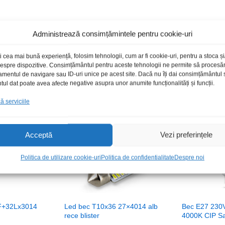
Administrează consimțămintele pentru cookie-uri
Produse recomandate
i cea mai bună experiență, folosim tehnologii, cum ar fi cookie-uri, pentru a stoca 
 despre dispozitive. Consimțământul pentru aceste tehnologii ne permite să proces
amentul de navigare sau ID-uri unice pe acest site. Dacă nu îți dai consimțământul sa
l dat poate avea afecte negative asupra unor anumite funcționalități și funcții.
 serviciile
toc epuizat
Acceptă
Vezi preferințele
Politica de utilizare cookie-uri
Politica de confidentialitate
Despre noi
F+32Lx3014
Led bec T10x36 27×4014 alb
Bec E27 230
rece blister
4000K CIP S