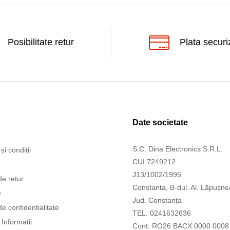
Posibilitate retur
Plata securi
Date societate
S.C. Dina Electronics S.R.L.
și condiții
CUI 7249212
J13/1002/1995
de retur
Constanța, B-dul. Al. Lăpușne
e
Jud. Constanța
de confidentialitate
TEL. 0241632636
Informatii
Cont: RO26 BACX 0000 0008