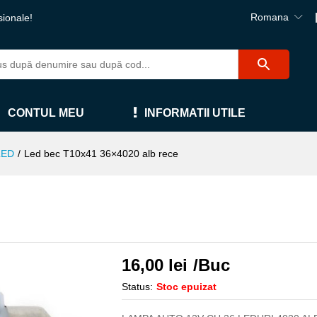
Romana
sionale!
CONTUL MEU
INFORMATII UTILE
LED
/
Led bec T10x41 36×4020 alb rece
16,00
lei
/Buc
Status:
Stoc epuizat