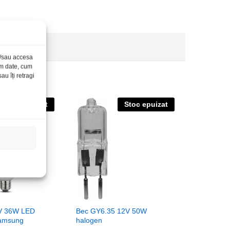
și/sau accesa
ăm date, cum
u îți retragi
Stoc epuizat
Stoc epuizat
V 36W LED
Bec GY6.35 12V 50W
amsung
halogen