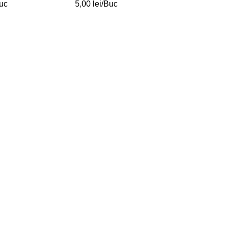
uc
5,00
lei
/Buc