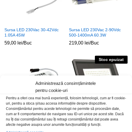
Sursa LED 230Vac 30-42Vdc
Sursa LED 230Vac 2-90Vdc
1.05A 45W
500-1400mA 60.3W
59,00
lei
/Buc
219,00
lei
/Buc
Stoc epuizat
Administrează consimțămintele
pentru cookie-uri
Pentru a oferi cea mai bună experiență, folosim tehnologii, cum ar fi cookie-
uri, pentru a stoca și/sau accesa informațiile despre dispozitive.
Consimțământul pentru aceste tehnologii ne permite să procesăm date,
cum ar fi comportamentul de navigare sau ID-uri unice pe acest site. Dacă
nu îți dai consimțământul sau îți retragi consimțământul dat poate avea
Sursa LED 230Vac 24-42Vdc
Proiector 100W LED alb 6400K
afecte negative asupra unor anumite funcționalități și funcții.
300mA 8-12W
IP65 CIP Samsung