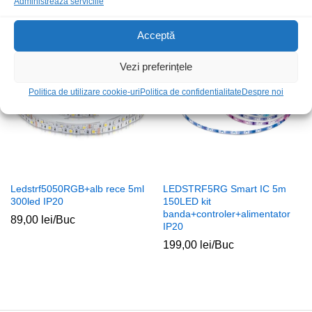
Administrează serviciile
25,00
lei
/Buc
99,00
lei
/Buc
Acceptă
Vezi preferințele
Politica de utilizare cookie-uri
Politica de confidentialitate
Despre noi
Ledstrf5050RGB+alb rece 5ml
LEDSTRF5RG Smart IC 5m
300led IP20
150LED kit
banda+controler+alimentator
89,00
lei
/Buc
IP20
199,00
lei
/Buc