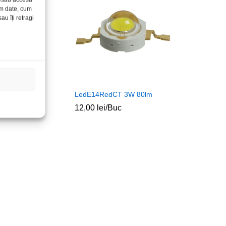
ăm date, cum
u îți retragi
en 24grd 4cd
LedE14RedCT 3W 80lm
12,00
lei
/Buc