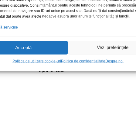
 despre dispozitive. Consimțământul pentru aceste tehnologii ne permite să proces
amentul de navigare sau ID-uri unice pe acest site. Dacă nu îți dai consimțământul sa
l dat poate avea afecte negative asupra unor anumite funcționalități și funcții.
 serviciile
Acceptă
Vezi preferințele
Izolator silicon TO220+
Led 3mmgalb
Politica de utilizare cookie-uri
Politica de confidentialitate
Despre noi
termoconductor
1,00
lei
/Buc
2,00
lei
/Buc