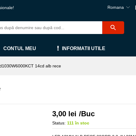
Romana
sionale!
CONTUL MEU
INFORMATII UTILE
d1030W6000KCT 14cd alb rece
e
3,00
lei
/Buc
Status:
111 în stoc