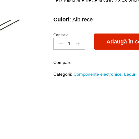
LED 10MM ALB RECE 30GRD 2.8-4V 20M
Culori
: Alb rece
Cantitate
Led1030W6000KCT
Adaugă în c
14cd
alb
rece
Compare
quantity
Categorii:
Componente electronice
,
Leduri