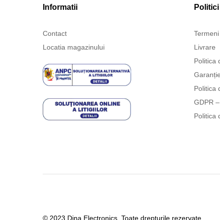
Informatii
Politici
Contact
Termeni 
Locatia magazinului
Livrare
Politica 
Garanți
Politica 
GDPR – 
Politica 
© 2023 Dina Electronics. Toate drepturile rezervate.