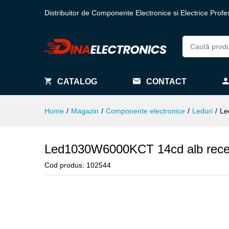
Distribuitor de Componente Electronice si Electrice Profe
CATALOG
CONTACT
Home
/
Magazin
/
Componente electronice
/
Leduri
/
Le
Led1030W6000KCT 14cd alb rec
Cod produs:
102544