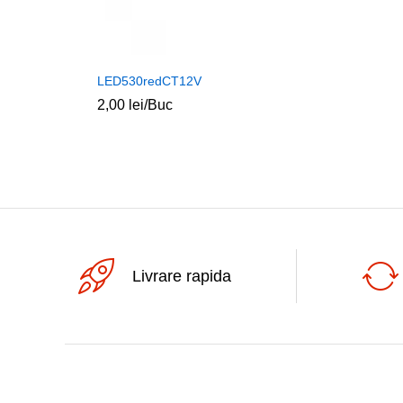
LED530redCT12V
2,00
lei
/Buc
Livrare rapida