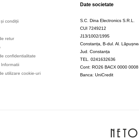
Date societate
S.C. Dina Electronics S.R.L.
și condiții
CUI 7249212
J13/1002/1995
de retur
Constanța, B-dul. Al. Lăpușne
e
Jud. Constanța
de confidentialitate
TEL. 0241632636
Informatii
Cont: RO26 BACX 0000 0008
de utilizare cookie-uri
Banca: UniCredit