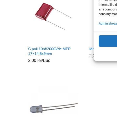
informațiile
ar fi comport
consimțământu
Administrează
C poli 10nf/2000Vdc MPP
MAC97A6
17×14.5x9mm
2,00
lei
/Buc
2,00
lei
/Buc