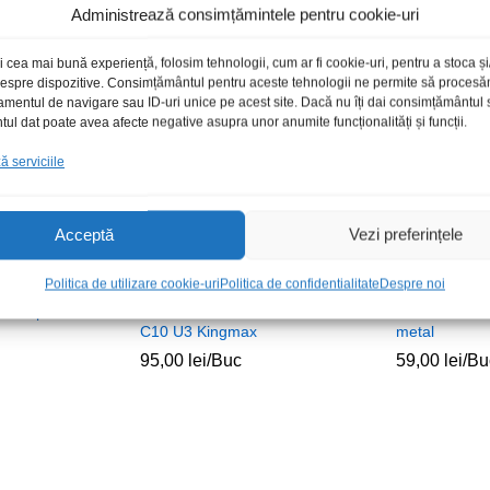
Administrează consimțămintele pentru cookie-uri
i cea mai bună experiență, folosim tehnologii, cum ar fi cookie-uri, pentru a stoca 
 despre dispozitive. Consimțământul pentru aceste tehnologii ne permite să proces
toc epuizat
Stoc epuizat
amentul de navigare sau ID-uri unice pe acest site. Dacă nu îți dai consimțământul sa
l dat poate avea afecte negative asupra unor anumite funcționalități și funcții.
 serviciile
Acceptă
Vezi preferințele
Politica de utilizare cookie-uri
Politica de confidentialitate
Despre noi
GB tip C 3.2
Memorie card uSDXC128GB
Memorie USB
C10 U3 Kingmax
metal
95,00
lei
/Buc
59,00
lei
/Bu