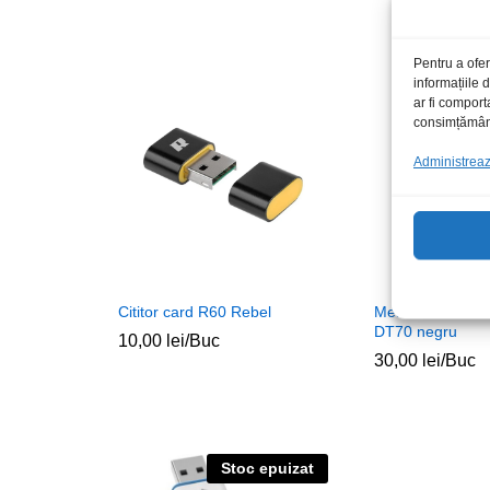
Pentru a ofer
informațiile
S
ar fi comport
consimțământu
Administrează
Cititor card R60 Rebel
Memorie USB 32
DT70 negru
10,00
lei
/Buc
30,00
lei
/Buc
Stoc epuizat