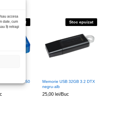
și/sau accesa
ăm date, cum
Stoc epuizat
Stoc epuizat
u îți retragi
 64GB 3.0 DT50
Memorie USB 32GB 3.2 DTX
negru-alb
c
25,00
lei
/Buc