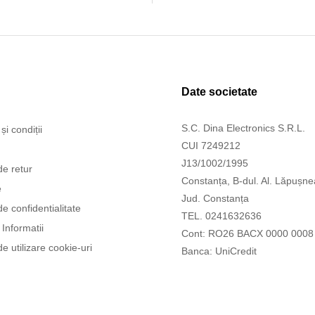
Date societate
S.C. Dina Electronics S.R.L.
și condiții
CUI 7249212
J13/1002/1995
de retur
Constanța, B-dul. Al. Lăpușne
e
Jud. Constanța
de confidentialitate
TEL. 0241632636
Informatii
Cont: RO26 BACX 0000 0008
de utilizare cookie-uri
Banca: UniCredit