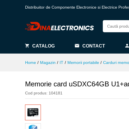
Distribuitor de Componente Electronice si Electrice Profe
CATALOG
CONTACT
Home
/
Magazin
/
IT
/
Memorii portabile
/
Carduri memo
Memorie card uSDXC64GB U1+ad
Cod produs:
104181