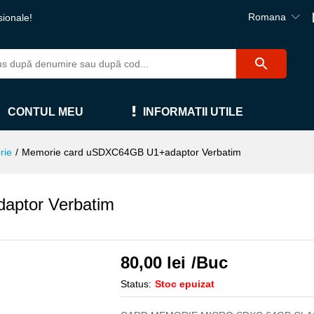
Romana
sionale!
CONTUL MEU
INFORMATII UTILE
rie
/
Memorie card uSDXC64GB U1+adaptor Verbatim
aptor Verbatim
80,00
lei
/Buc
Status:
Stoc epuizat