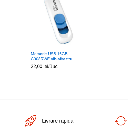
Memorie USB 16GB
C008RWE alb-albastru
22,00
lei
/Buc
Livrare rapida