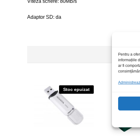
Viteza scriere: 80MB/s
Adaptor SD: da
Pentru a ofer
informațiile
ar fi comport
consimțământu
Administrează
Stoc epuizat