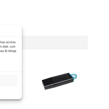
și/sau accesa
ăm date, cum
u îți retragi