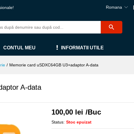
Romana
sionale!
CONTUL MEU
INFORMATII UTILE
rie
/
Memorie card uSDXC64GB U3+adaptor A-data
aptor A-data
100,00
lei
/Buc
Status:
Stoc epuizat