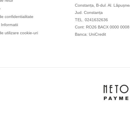
de retur
Constanța, B-dul. Al. Lăpușne
e
Jud. Constanța
de confidentialitate
TEL. 0241632636
Informatii
Cont: RO26 BACX 0000 0008
de utilizare cookie-uri
Banca: UniCredit