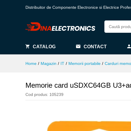
Distribuitor de Componente Electronice si Electrice Profe
CATALOG
CONTACT
Home
/
Magazin
/
IT
/
Memorii portabile
/
Carduri memo
Memorie card uSDXC64GB U3+ad
Cod produs:
105239