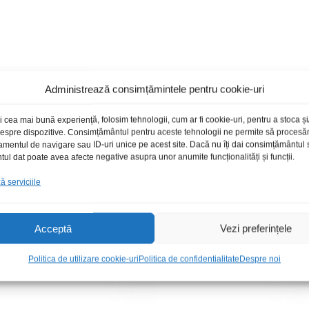
Administrează consimțămintele pentru cookie-uri
Produse recomandate
i cea mai bună experiență, folosim tehnologii, cum ar fi cookie-uri, pentru a stoca 
 despre dispozitive. Consimțământul pentru aceste tehnologii ne permite să proces
amentul de navigare sau ID-uri unice pe acest site. Dacă nu îți dai consimțământul sa
l dat poate avea afecte negative asupra unor anumite funcționalități și funcții.
 serviciile
Acceptă
Vezi preferințele
Politica de utilizare cookie-uri
Politica de confidentialitate
Despre noi