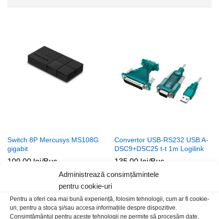
Switch 8P Mercusys MS108G
Convertor USB-RS232 USB A-
gigabit
DSC9+DSC25 t-t 1m Logilink
109,00
lei
/Buc
135,00
lei
/Buc
Administrează consimțămintele
pentru cookie-uri
Stoc epuizat
Pentru a oferi cea mai bună experiență, folosim tehnologii, cum ar fi cookie-
uri, pentru a stoca și/sau accesa informațiile despre dispozitive.
Consimțământul pentru aceste tehnologii ne permite să procesăm date,