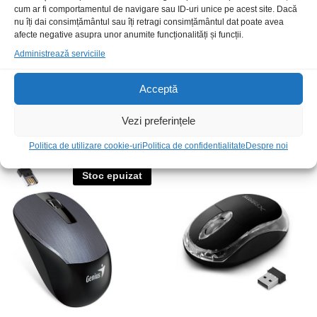
cum ar fi comportamentul de navigare sau ID-uri unice pe acest site. Dacă
nu îți dai consimțământul sau îți retragi consimțământul dat poate avea
afecte negative asupra unor anumite funcționalități și funcții.
Administrează serviciile
Acceptă
Card LAN 1Gb USB TipC
Set montare pentru rack 19″
UE300C
10x
Vezi preferințele
89,00
lei
/Buc
12,00
lei
/Buc
Politica de utilizare cookie-uri
Politica de confidentialitate
Despre noi
Stoc epuizat