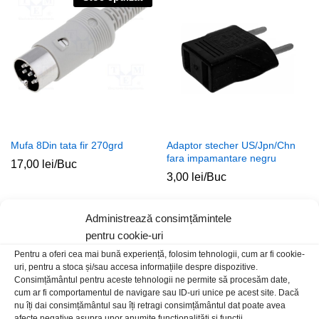
Mufa 8Din tata fir 270grd
Adaptor stecher US/Jpn/Chn
fara impamantare negru
17,00
lei
/Buc
3,00
lei
/Buc
Stoc epuizat
Administrează consimțămintele
pentru cookie-uri
Pentru a oferi cea mai bună experiență, folosim tehnologii, cum ar fi cookie-
uri, pentru a stoca și/sau accesa informațiile despre dispozitive.
Consimțământul pentru aceste tehnologii ne permite să procesăm date,
cum ar fi comportamentul de navigare sau ID-uri unice pe acest site. Dacă
nu îți dai consimțământul sau îți retragi consimțământul dat poate avea
afecte negative asupra unor anumite funcționalități și funcții.