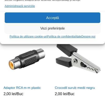
Administrează serviciile
Papuc M8 cosa 10mm2
Pin Harting 09330006104 tata
Acceptă
neizolat
circular
6,00
lei
/Buc
5,00
lei
/Buc
Vezi preferințele
Politica de utilizare cookie-uri
Politica de confidentialitate
Despre noi
Adaptor RCA m-m plastic
Crocodil surub medii negru
2,00
lei
/Buc
2,00
lei
/Buc