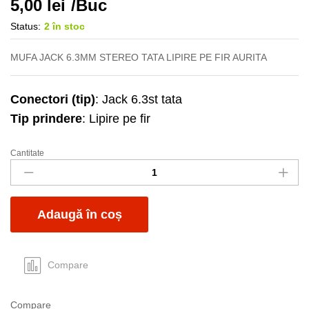
5,00
lei
/Buc
Status:
2 în stoc
MUFA JACK 6.3MM STEREO TATA LIPIRE PE FIR AURITA
Conectori (tip)
: Jack 6.3st tata
Tip prindere
: Lipire pe fir
Cantitate
Mufa
6.3st
tata
aurita
Adaugă în coș
fir
quantity
Compare
Compare