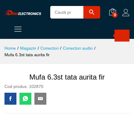
0
Products
search
Home
/
Magazin
/
Conectori
/
Conectori audio
/
Mufa 6.3st tata aurita fir
Mufa 6.3st tata aurita fir
Cod produs:
102870