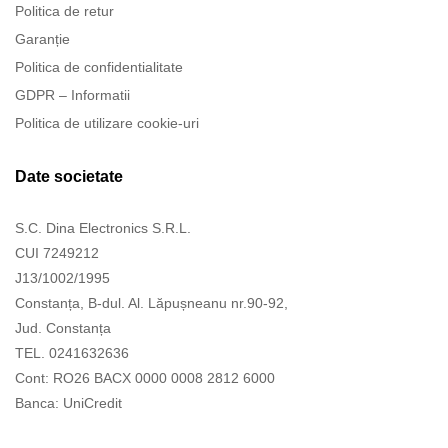
Politica de retur
Garanție
Politica de confidentialitate
GDPR – Informatii
Politica de utilizare cookie-uri
Date societate
S.C. Dina Electronics S.R.L.
CUI 7249212
J13/1002/1995
Constanța, B-dul. Al. Lăpușneanu nr.90-92,
Jud. Constanța
TEL. 0241632636
Cont: RO26 BACX 0000 0008 2812 6000
Banca: UniCredit