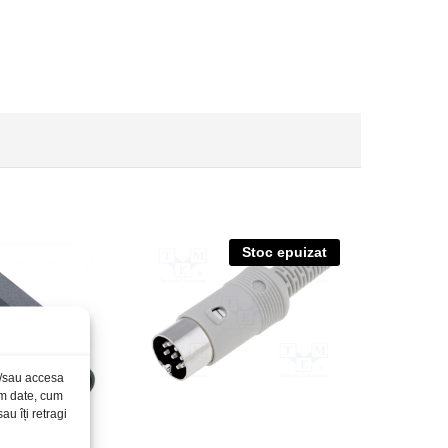
Stoc epuizat
și/sau accesa
ăm date, cum
u îți retragi