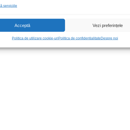
etal varf
Adapt DSC25 m-m
Mufa alim ta
 serviciile
plastic HQ
12,00
lei
/Buc
11,00
lei
/Bu
Acceptă
Vezi preferințele
Politica de utilizare cookie-uri
Politica de confidentialitate
Despre noi