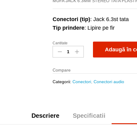
MUFA JACK 6.3MM STEREO TATA PLASTIC
Conectori (tip)
: Jack 6.3st tata
Tip prindere
: Lipire pe fir
Cantitate
Mufa
Adaugă în c
6.3st
tata
plastic
Compare
fir
quantity
Categorii:
Conectori
,
Conectori audio
Descriere
Specificatii