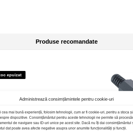
Produse recomandate
toc epuizat
Administrează consimțămintele pentru cookie-uri
i cea mai bună experiență, folosim tehnologii, cum ar fi cookie-uri, pentru a stoca 
 despre dispozitive. Consimțământul pentru aceste tehnologii ne permite să proces
amentul de navigare sau ID-uri unice pe acest site. Dacă nu îți dai consimțământul sa
l dat poate avea afecte negative asupra unor anumite funcționalități și funcții.