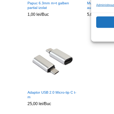
Papuc 6.3mm m+t galben
Mufa 6.3st tata m
Administrează
partial izolat
aurit albastru
1,00
lei
/Buc
5,00
lei
/Buc
Adaptor USB 2.0 Micro-tip C t-
m
25,00
lei
/Buc