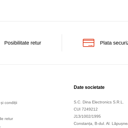
Posibilitate retur
Plata securi
Date societate
S.C. Dina Electronics S.R.L.
și condiții
CUI 7249212
J13/1002/1995
de retur
Constanța, B-dul. Al. Lăpușne
e