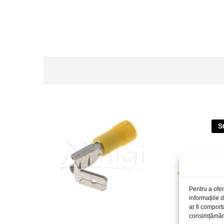
S
Pentru a ofer
informațiile
ar fi comport
consimțământu