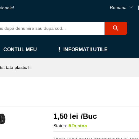
Romana
sionale!
CONTUL MEU
INFORMATII UTILE
t tata plastic fir
1,50
lei
/Buc
Status:
5 în stoc