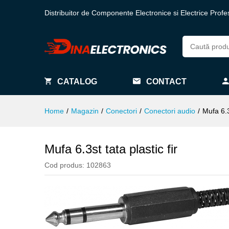
Distribuitor de Componente Electronice si Electrice Profe
CATALOG
CONTACT
Home
/
Magazin
/
Conectori
/
Conectori audio
/
Mufa 6.3s
Mufa 6.3st tata plastic fir
Cod produs:
102863