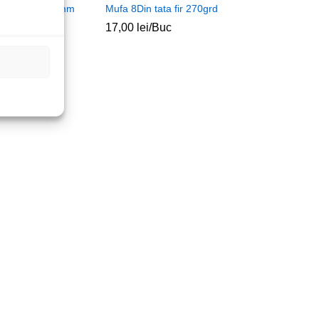
ta 2.1×5.5-9.5mm
Mufa 8Din tata fir 270grd
17,00
lei
/Buc
c