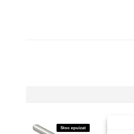
Stoc epuizat
S