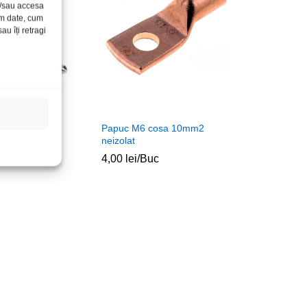
și/sau accesa
ăm date, cum
u îți retragi
ta metal fir
Papuc M6 cosa 10mm2
neizolat
4,00
lei
/Buc