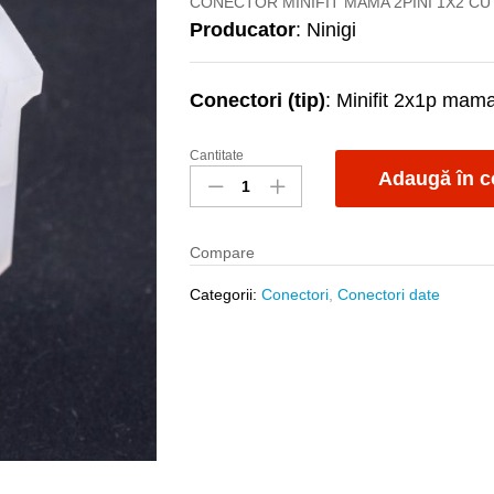
CONECTOR MINIFIT MAMA 2PINI 1X2 CU 
Producator
: Ninigi
Conectori (tip)
: Minifit 2x1p mam
Cantitate
Mufa
Adaugă în c
N42W-
02
Minifit
Compare
2p
mama
Categorii:
Conectori
,
Conectori date
cu
pini
quantity