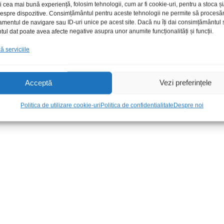
i cea mai bună experiență, folosim tehnologii, cum ar fi cookie-uri, pentru a stoca 
 despre dispozitive. Consimțământul pentru aceste tehnologii ne permite să proces
amentul de navigare sau ID-uri unice pe acest site. Dacă nu îți dai consimțământul sa
l dat poate avea afecte negative asupra unor anumite funcționalități și funcții.
 serviciile
Acceptă
Vezi preferințele
a PCB panou
Mufa USB A 3.0 tata fir lipire
Mufa 3.5/4c ta
Politica de utilizare cookie-uri
Politica de confidentialitate
Despre noi
6,00
lei
/Buc
5,00
lei
/Buc