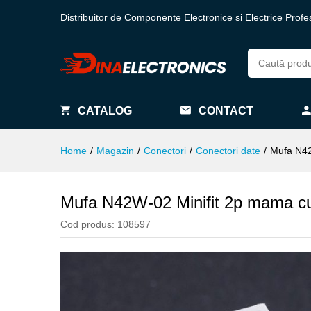
Distribuitor de Componente Electronice si Electrice Profe
CATALOG
CONTACT
Home
/
Magazin
/
Conectori
/
Conectori date
/
Mufa N42
Mufa N42W-02 Minifit 2p mama cu
Cod produs:
108597