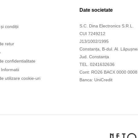
Date societate
S.C. Dina Electronics S.R.L.
și condiții
CUI 7249212
J13/1002/1995
de retur
Constanța, B-dul. Al. Lăpușne
e
Jud. Constanța
de confidentialitate
TEL. 0241632636
Informatii
Cont: RO26 BACX 0000 0008
de utilizare cookie-uri
Banca: UniCredit