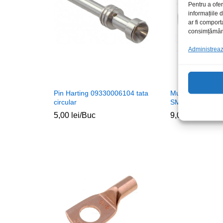
Pentru a ofer
informațiile
ar fi comport
consimțământu
Administrează
Pin Harting 09330006104 tata
Mufa HDMI mam
circular
SMD
5,00
lei
/Buc
9,00
lei
/Buc