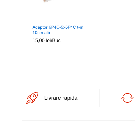
Adaptor 6P4C-5x6P4C t-m
10cm alb
15,00
lei
/Buc
Livrare rapida