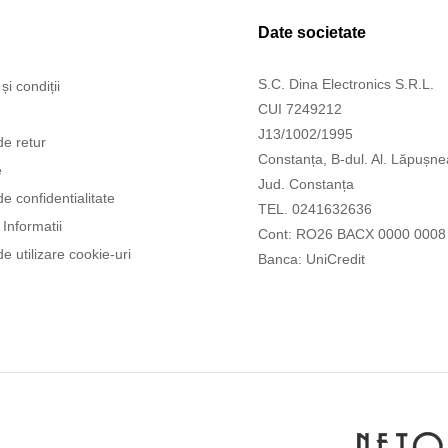
Date societate
S.C. Dina Electronics S.R.L.
și condiții
CUI 7249212
J13/1002/1995
de retur
Constanța, B-dul. Al. Lăpușne
e
Jud. Constanța
de confidentialitate
TEL. 0241632636
Informatii
Cont: RO26 BACX 0000 0008
de utilizare cookie-uri
Banca: UniCredit