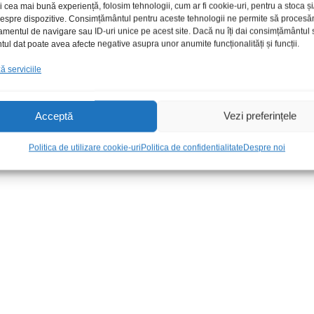
i cea mai bună experiență, folosim tehnologii, cum ar fi cookie-uri, pentru a stoca 
 despre dispozitive. Consimțământul pentru aceste tehnologii ne permite să proces
amentul de navigare sau ID-uri unice pe acest site. Dacă nu îți dai consimțământul sa
l dat poate avea afecte negative asupra unor anumite funcționalități și funcții.
 serviciile
Acceptă
Vezi preferințele
metal fir
Papuc 6.3mm m+t galben
Adaptor USB 2
partial izolat
m
Politica de utilizare cookie-uri
Politica de confidentialitate
Despre noi
1,00
lei
/Buc
25,00
lei
/Bu