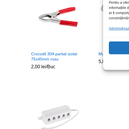
Pentru a ofer
informațiile
ar fi comport
consimțământu
Administrează
Crocodil 30A partial izolat
Mufa 3.5/4c tata 
75x45mm rosu
5,00
lei
/Buc
2,00
lei
/Buc