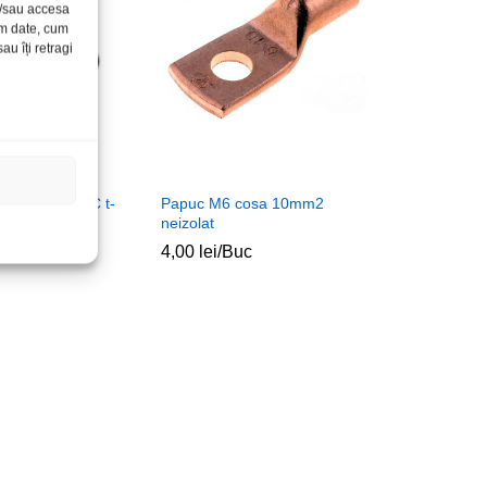
și/sau accesa
ăm date, cum
u îți retragi
.0 Micro-tip C t-
Papuc M6 cosa 10mm2
neizolat
c
4,00
lei
/Buc