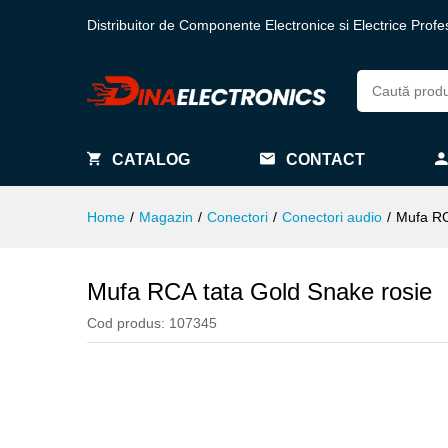
Distribuitor de Componente Electronice si Electrice Profe
CATALOG
CONTACT
Home
/
Magazin
/
Conectori
/
Conectori audio
/
Mufa RC
Mufa RCA tata Gold Snake rosie
Cod produs:
107345