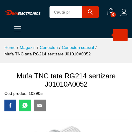
0
Products
search
Home
/
Magazin
/
Conectori
/
Conectori coaxial
/
Mufa TNC tata RG214 sertizare J01010A0052
Mufa TNC tata RG214 sertizare
J01010A0052
Cod produs:
102905