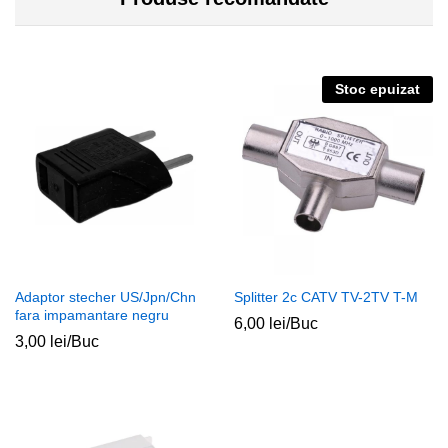
Stoc epuizat
Adaptor stecher US/Jpn/Chn
Splitter 2c CATV TV-2TV T-M
fara impamantare negru
6,00
lei
/Buc
3,00
lei
/Buc