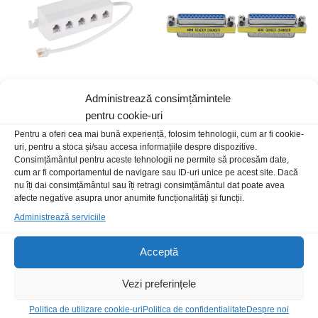
Administrează consimțămintele
Adaptor 6P4C-5x6P4C t-m
Adapt DSC25 m-m
pentru cookie-uri
10cm alb
12,00
lei
/Buc
Pentru a oferi cea mai bună experiență, folosim tehnologii, cum ar fi cookie-
15,00
lei
/Buc
uri, pentru a stoca și/sau accesa informațiile despre dispozitive.
Consimțământul pentru aceste tehnologii ne permite să procesăm date,
cum ar fi comportamentul de navigare sau ID-uri unice pe acest site. Dacă
nu îți dai consimțământul sau îți retragi consimțământul dat poate avea
afecte negative asupra unor anumite funcționalități și funcții.
Administrează serviciile
Acceptă
Vezi preferințele
Politica de utilizare cookie-uri
Politica de confidentialitate
Despre noi