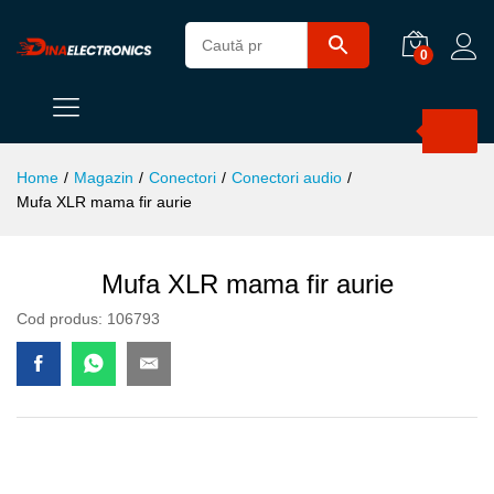
0
Products
search
Home
/
Magazin
/
Conectori
/
Conectori audio
/
Mufa XLR mama fir aurie
Mufa XLR mama fir aurie
Cod produs:
106793