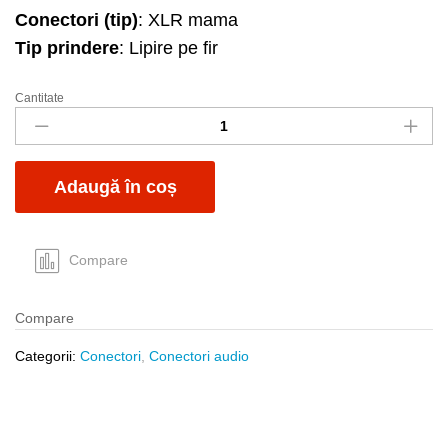
Conectori (tip)
: XLR mama
Tip prindere
: Lipire pe fir
Cantitate
Mufa
XLR
mama
fir
Adaugă în coș
aurie
quantity
Compare
Compare
Categorii:
Conectori
,
Conectori audio