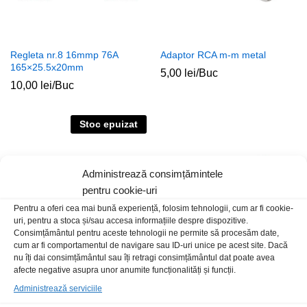
Regleta nr.8 16mmp 76A
Adaptor RCA m-m metal
165×25.5x20mm
5,00
lei
/Buc
10,00
lei
/Buc
Stoc epuizat
Administrează consimțămintele
pentru cookie-uri
Pentru a oferi cea mai bună experiență, folosim tehnologii, cum ar fi cookie-
uri, pentru a stoca și/sau accesa informațiile despre dispozitive.
Consimțământul pentru aceste tehnologii ne permite să procesăm date,
cum ar fi comportamentul de navigare sau ID-uri unice pe acest site. Dacă
nu îți dai consimțământul sau îți retragi consimțământul dat poate avea
Mufa 6.3st tata metal varf aurit
Crocodil 30A partial izolat
afecte negative asupra unor anumite funcționalități și funcții.
albastru
75x45mm rosu
Administrează serviciile
5,00
lei
/Buc
2,00
lei
/Buc