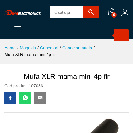
0
Products
search
Home
/
Magazin
/
Conectori
/
Conectori audio
/
Mufa XLR mama mini 4p fir
Mufa XLR mama mini 4p fir
Cod produs:
107036