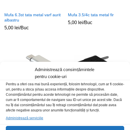
Mufa 6.3st tata metal varf aurit
Mufa 3.5/4c tata metal fir
albastru
5,00
lei
/Buc
5,00
lei
/Buc
Administrează consimțămintele
pentru cookie-uri
Pentru a oferi cea mai bună experiență, folosim tehnologii, cum ar fi cookie-
uri, pentru a stoca și/sau accesa informațiile despre dispozitive.
Consimțământul pentru aceste tehnologii ne permite să procesăm date,
cum ar fi comportamentul de navigare sau ID-uri unice pe acest site. Dacă
Adaptor USB 2.0 Micro-tip C t-
Adaptor stecher US/Jpn/Chn
nu îți dai consimțământul sau îți retragi consimțământul dat poate avea
m
fara impamantare negru
afecte negative asupra unor anumite funcționalități și funcții.
25,00
lei
/Buc
3,00
lei
/Buc
Administrează serviciile