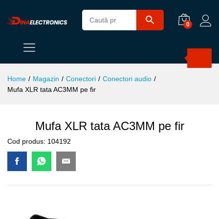
0
Products
search
Home
/
Magazin
/
Conectori
/
Conectori audio
/
Mufa XLR tata AC3MM pe fir
Mufa XLR tata AC3MM pe fir
Cod produs:
104192