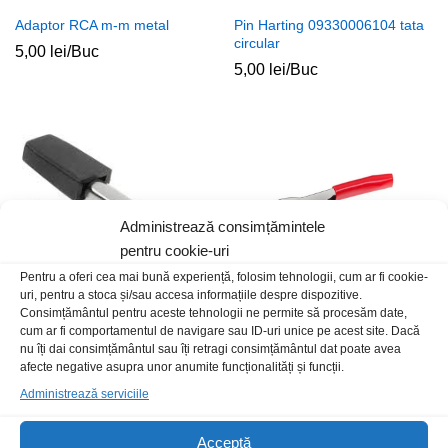
Adaptor RCA m-m metal
Pin Harting 09330006104 tata
circular
5,00
lei
/Buc
5,00
lei
/Buc
Administrează consimțămintele
pentru cookie-uri
Pentru a oferi cea mai bună experiență, folosim tehnologii, cum ar fi cookie-
uri, pentru a stoca și/sau accesa informațiile despre dispozitive.
Consimțământul pentru aceste tehnologii ne permite să procesăm date,
cum ar fi comportamentul de navigare sau ID-uri unice pe acest site. Dacă
Crocodil surub medii negru
Crocodil 30A partial izolat
nu îți dai consimțământul sau îți retragi consimțământul dat poate avea
75x45mm rosu
2,00
lei
/Buc
afecte negative asupra unor anumite funcționalități și funcții.
2,00
lei
/Buc
Administrează serviciile
Acceptă